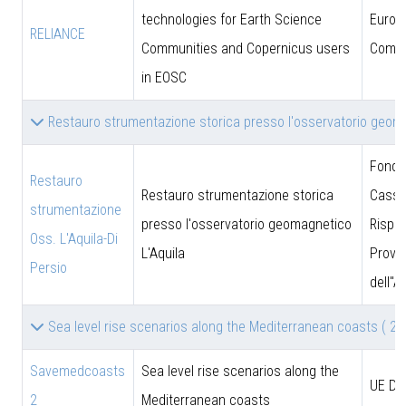
technologies for Earth Science
Europ
RELIANCE
Communities and Copernicus users
Commi
in EOSC
Restauro strumentazione storica presso l'osservatorio geom
Fonda
Restauro
Restauro strumentazione storica
Cassa
strumentazione
presso l'osservatorio geomagnetico
Rispar
Oss. L'Aquila-Di
L'Aquila
Provin
Persio
dell''A
Sea level rise scenarios along the Mediterranean coasts
( 2 )
Savemedcoasts
Sea level rise scenarios along the
UE D
2
Mediterranean coasts