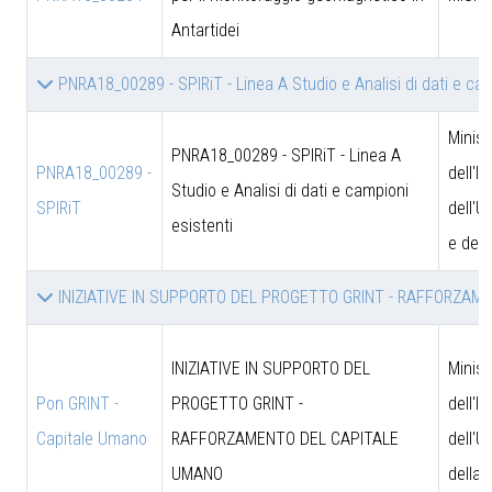
Antartidei
PNRA18_00289 - SPIRiT - Linea A Studio e Analisi di dati e ca
Minist
PNRA18_00289 - SPIRiT - Linea A
PNRA18_00289 -
dell'I
Studio e Analisi di dati e campioni
SPIRiT
dell'U
esistenti
e dell
INIZIATIVE IN SUPPORTO DEL PROGETTO GRINT - RAFFORZA
INIZIATIVE IN SUPPORTO DEL
Minist
Pon GRINT -
PROGETTO GRINT -
dell'I
Capitale Umano
RAFFORZAMENTO DEL CAPITALE
dell'U
UMANO
della 