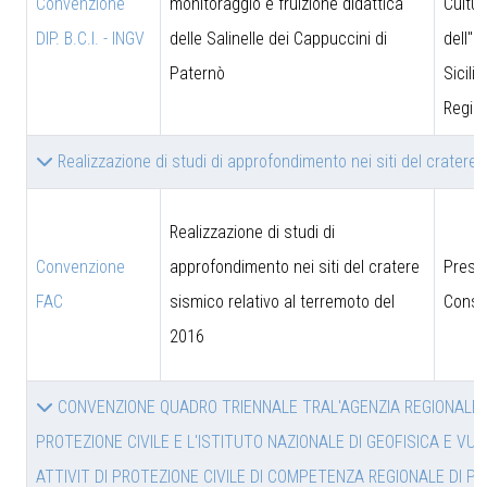
Convenzione
monitoraggio e fruizione didattica
Cultur
DIP. B.C.I. - INGV
delle Salinelle dei Cappuccini di
dell''I
Paternò
Sicili
Region
Realizzazione di studi di approfondimento nei siti del cratere
Realizzazione di studi di
Convenzione
approfondimento nei siti del cratere
Presi
FAC
sismico relativo al terremoto del
Consig
2016
CONVENZIONE QUADRO TRIENNALE TRAL'AGENZIA REGIONALE P
PROTEZIONE CIVILE E L'ISTITUTO NAZIONALE DI GEOFISICA E VUL
ATTIVIT DI PROTEZIONE CIVILE DI COMPETENZA REGIONALE DI PI