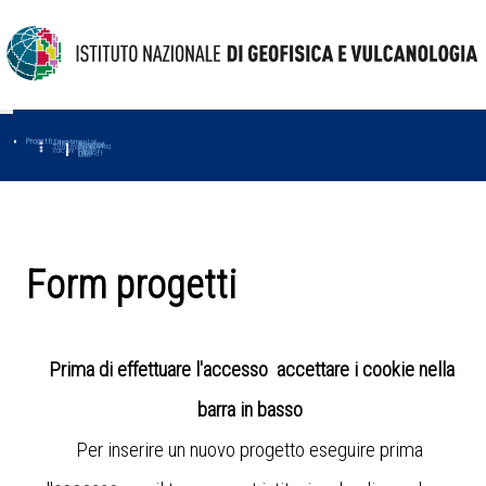
Progetti
Progetti Dipartimentali
Ambiente
Amused
Macmap
Tropomag
Terremoti
Further
Muse
Vulcani
First
Impact
Love-cf
Uno
Form progetti
Prima di effettuare l'accesso accettare i cookie nella
barra in basso
Per inserire un nuovo progetto eseguire prima