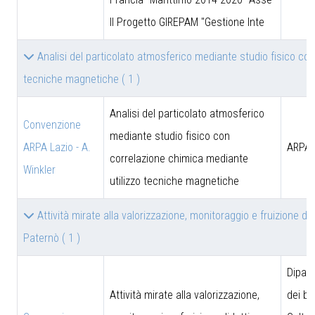
II Progetto GIREPAM "Gestione Inte
Analisi del particolato atmosferico mediante studio fisico co
tecniche magnetiche
( 1 )
Analisi del particolato atmosferico
Convenzione
mediante studio fisico con
ARPA Lazio - A.
ARPA 
correlazione chimica mediante
Winkler
utilizzo tecniche magnetiche
Attività mirate alla valorizzazione, monitoraggio e fruizione did
Paternò
( 1 )
Dipar
Attività mirate alla valorizzazione,
dei be