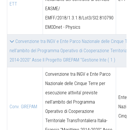
ETT
EASME/
EMFF/2018/1.3.1.8/Lot3/SI2.810790
EMODnet - Physics
Convenzione tra INGV e Ente Parco Nazionale delle Cinque Terr
nell'ambito del Programma Operativo di Cooperazione Territoriale 
2014-2020" Asse II Progetto GIREPAM "Gestione Inte
( 1 )
Convenzione tra INGV e Ente Parco
Nazionale delle Cinque Terre per
esecuzione attivita' previste
Ente 
nell'ambito del Programma
Conv. GIREPAM
Nazion
Operativo di Cooperazione
Cinqu
Territoriale Transfrontaliera Italia-
Francia "Marittimo 2014-2020" Asse