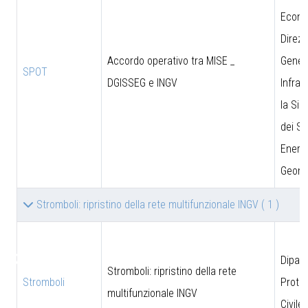
Econo
Direzi
Accordo operativo tra MISE _
Genera
SPOT
DGISSEG e INGV
Infras
la Sic
dei Si
Energe
Geomi
Stromboli: ripristino della rete multifunzionale INGV
( 1 )
♿
Dipar
Stromboli: ripristino della rete
Stromboli
Prote
multifunzionale INGV
Civile