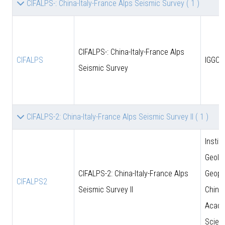
CIFALPS-: China-Italy-France Alps Seismic Survey
( 1 )
CIFALPS-: China-Italy-France Alps
CIFALPS
IGGCA
Seismic Survey
CIFALPS-2: China-Italy-France Alps Seismic Survey II
( 1 )
Instit
Geolo
CIFALPS-2: China-Italy-France Alps
Geoph
CIFALPS2
Seismic Survey II
Chine
Acade
Scien