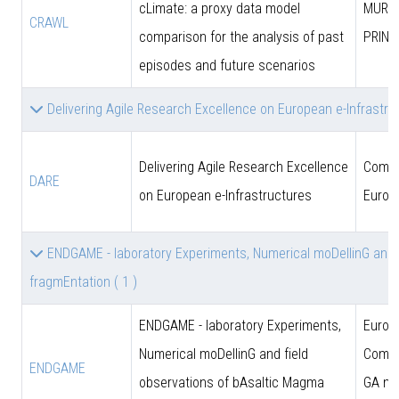
cLimate: a proxy data model
MUR (
CRAWL
comparison for the analysis of past
PRIN)
episodes and future scenarios
Delivering Agile Research Excellence on European e-Infrastr
Delivering Agile Research Excellence
Comun
DARE
on European e-Infrastructures
Europ
ENDGAME - laboratory Experiments, Numerical moDellinG and 
fragmEntation
( 1 )
ENDGAME - laboratory Experiments,
Europ
Numerical moDellinG and field
Commi
ENDGAME
observations of bAsaltic Magma
GA n.