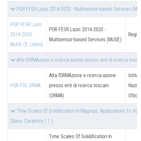
POR FESR Lazio 2014-2020 - Multisensor-based Services (M
POR FESR Lazio
POR FESR Lazio 2014-2020 -
2014-2020 -
Regio
Multisensor-based Services (MUSE)
MUSE (S. Urbini)
Alta fORMAzione e ricerca-azione presso enti di ricerca tosc
Alta fORMAzione e ricerca-azione
Istitut
POR FSE ORMA
presso enti di ricerca toscani
Nazion
(ORMA)
Ottica
Time Scales Of Solidification In Magmas: Applications To Volca
Glass- Ceramics
( 1 )
Time Scales Of Solidification In