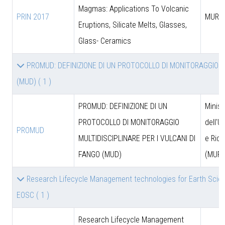
Magmas: Applications To Volcanic
PRIN 2017
MUR
Eruptions, Silicate Melts, Glasses,
Glass- Ceramics
PROMUD: DEFINIZIONE DI UN PROTOCOLLO DI MONITORAGGIO MU
(MUD)
( 1 )
PROMUD: DEFINIZIONE DI UN
Minist
PROTOCOLLO DI MONITORAGGIO
dell'U
PROMUD
MULTIDISCIPLINARE PER I VULCANI DI
e Rice
FANGO (MUD)
(MUR)
Research Lifecycle Management technologies for Earth Scie
EOSC
( 1 )
Research Lifecycle Management