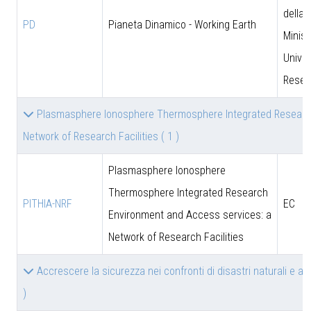
della 
PD
Pianeta Dinamico - Working Earth
Minist
Univer
Resea
Plasmasphere Ionosphere Thermosphere Integrated Researc
Network of Research Facilities
( 1 )
Plasmasphere Ionosphere
Thermosphere Integrated Research
PITHIA-NRF
EC
Environment and Access services: a
Network of Research Facilities
Accrescere la sicurezza nei confronti di disastri naturali e a
)