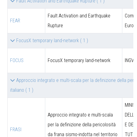
Fault Activation and Earthquake Rupture
( 1 )
Fault Activation and Earthquake
Comun
FEAR
Rupture
Europ
FocusX temporary land-network
( 1 )
FOCUS
FocusX temporary land-network
INGV
Approccio integrato e multi-scala per la definizione della peric
italiano
( 1 )
MINIS
Approccio integrato e multi-scala
DELL’
per la definizione della pericolosità
E DEL
FRASI
da frana sismo-indotta nel territorio
TUTEL