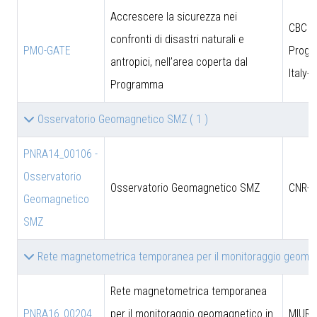
Accrescere la sicurezza nei
CBC
confronti di disastri naturali e
PMO-GATE
Prog
antropici, nell’area coperta dal
Italy-
Programma
Osservatorio Geomagnetico SMZ
( 1 )
PNRA14_00106 -
Osservatorio
Osservatorio Geomagnetico SMZ
CNR-D
Geomagnetico
SMZ
Rete magnetometrica temporanea per il monitoraggio geomag
Rete magnetometrica temporanea
PNRA16_00204
per il monitoraggio geomagnetico in
MIUR