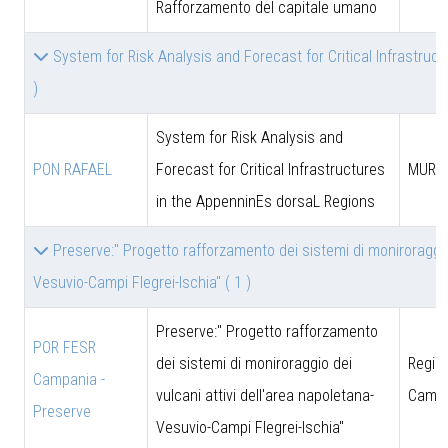
Rafforzamento del capitale umano
System for Risk Analysis and Forecast for Critical Infrastru
)
System for Risk Analysis and
PON RAFAEL
Forecast for Critical Infrastructures
MUR
in the AppenninEs dorsaL Regions
Preserve:" Progetto rafforzamento dei sistemi di moniroraggio 
Vesuvio-Campi Flegrei-Ischia"
( 1 )
Preserve:" Progetto rafforzamento
POR FESR
dei sistemi di moniroraggio dei
Regio
Campania -
vulcani attivi dell'area napoletana-
Campa
Preserve
Vesuvio-Campi Flegrei-Ischia"