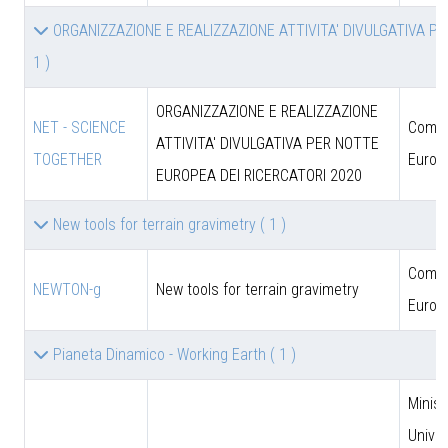
ORGANIZZAZIONE E REALIZZAZIONE ATTIVITA' DIVULGATIVA P
1 )
ORGANIZZAZIONE E REALIZZAZIONE
NET - SCIENCE
Comun
ATTIVITA' DIVULGATIVA PER NOTTE
TOGETHER
Europ
EUROPEA DEI RICERCATORI 2020
New tools for terrain gravimetry
( 1 )
Comun
NEWTON-g
New tools for terrain gravimetry
Europ
Pianeta Dinamico - Working Earth
( 1 )
Minist
Univer