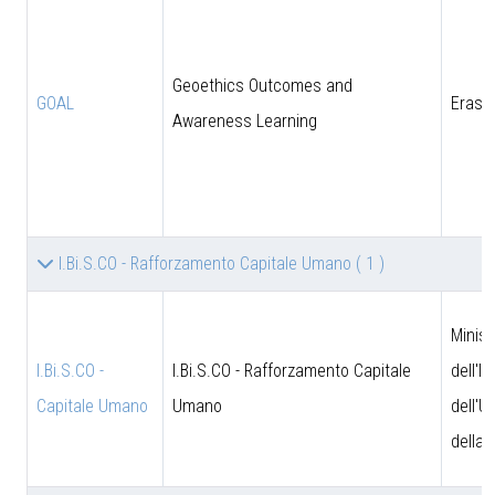
Geoethics Outcomes and
GOAL
Eras
Awareness Learning
I.Bi.S.CO - Rafforzamento Capitale Umano
( 1 )
Minist
I.Bi.S.CO -
I.Bi.S.CO - Rafforzamento Capitale
dell'I
Capitale Umano
Umano
dell'U
della 