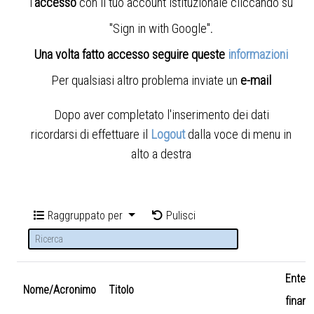
l'
accesso
con il tuo account istituzionale cliccando su
"Sign in with Google"
.
Una volta fatto accesso seguire queste
informazioni
Per qualsiasi altro problema inviate un
e-mail
Dopo aver completato l'inserimento dei dati
ricordarsi di effettuare il
Logout
dalla voce di menu in
alto a destra
Raggruppato per
Pulisci
Ente
Nome/Acronimo
Titolo
finanz