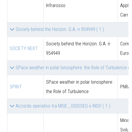
Infrarosso
Applic
Carrar
Society behind the Horizon. G.A. n 954949
( 1 )
Society behind the Horizon. G.A. n
Comun
SOCIETY NEXT
954949
Europ
SPace weather in polar Ionosphere: the Role of Turbulence
( 
SPace weather in polar Ionosphere:
SPIRiT
PNRA
the Role of Turbulence
Accordo operativo tra MISE _ DGISSEG e INGV
( 1 )
Minist
Svilu