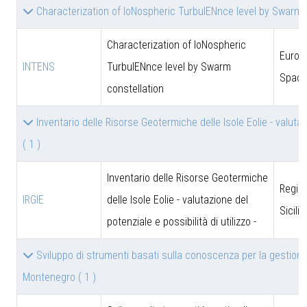
Characterization of IoNospheric TurbulENnce level by Swarm 
Characterization of IoNospheric
Europ
INTENS
TurbulENnce level by Swarm
Space
constellation
Inventario delle Risorse Geotermiche delle Isole Eolie - valutazi
( 1 )
Inventario delle Risorse Geotermiche
Regio
IRGIE
delle Isole Eolie - valutazione del
Sicili
potenziale e possibilità di utilizzo -
Sviluppo di strumenti basati sulla conoscenza per la gestione
Montenegro
( 1 )