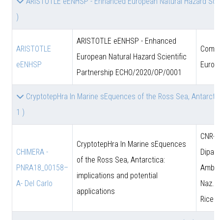
ARISTOTLE eENHSP - Enhanced European Natural Hazard Sci
)
ARISTOTLE eENHSP - Enhanced
ARISTOTLE
Comun
European Natural Hazard Scientific
eENHSP
Europ
Partnership ECHO/2020/OP/0001
CryptotepHra In Marine sEquences of the Ross Sea, Antarctica
1 )
CNR-D
CryptotepHra In Marine sEquences
CHIMERA -
Dipart
of the Ross Sea, Antarctica:
PNRA18_00158–
Amb. 
implications and potential
A- Del Carlo
Naz. d
applications
Ricer