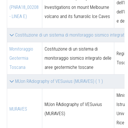
dell'I
(PNRA18_00208
Investigations on mount Melbourne
dell'U
- LINEA E)
volcano and its fumarolic Ice Caves
e dell
Costituzione di un sistema di monitoraggio sismico integrat
Monitoraggio
Costituzione di un sistema di
Regio
Geotermia
monitoraggio sismico integrato delle
Tosca
Toscana
aree geotermiche toscane
MUon RAdiography of VESuvius (MURAVES)
( 1 )
Minist
MUon RAdiography of VESuvius
Istruz
MURAVES
(MURAVES)
Univer
Ricer