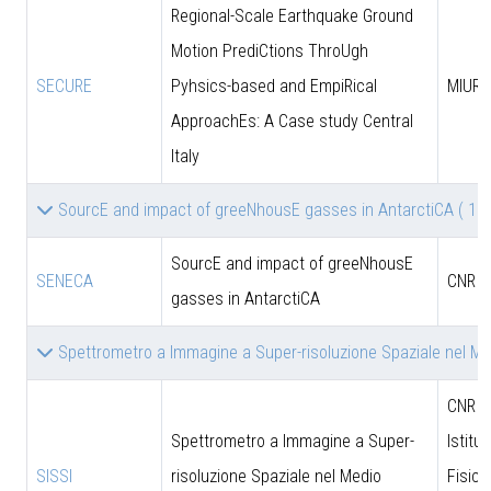
Regional-Scale Earthquake Ground
Motion PrediCtions ThroUgh
SECURE
Pyhsics-based and EmpiRical
MIUR
ApproachEs: A Case study Central
Italy
SourcE and impact of greeNhousE gasses in AntarctiCA
( 1 )
SourcE and impact of greeNhousE
SENECA
CNR
gasses in AntarctiCA
Spettrometro a Immagine a Super-risoluzione Spaziale nel Me
CNR - 
Spettrometro a Immagine a Super-
Istitut
SISSI
risoluzione Spaziale nel Medio
Fisica