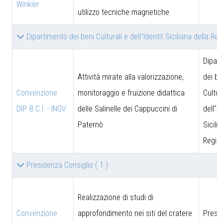
Winkler
utilizzo tecniche magnetiche
Dipartimento dei beni Culturali e dell''Identit Siciliana della Re
Dipar
Attività mirate alla valorizzazione,
dei be
Convenzione
monitoraggio e fruizione didattica
Cultur
DIP. B.C.I. - INGV
delle Salinelle dei Cappuccini di
dell''I
Paternò
Sicili
Region
Presidenza Consiglio
( 1 )
Realizzazione di studi di
Convenzione
approfondimento nei siti del cratere
Presi