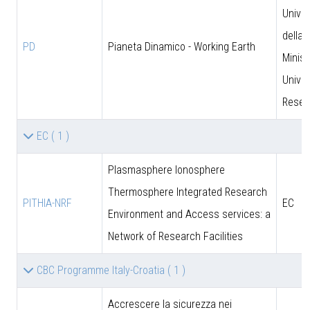
Univer
della 
PD
Pianeta Dinamico - Working Earth
Minist
Univer
Resea
EC
( 1 )
Plasmasphere Ionosphere
Thermosphere Integrated Research
PITHIA-NRF
EC
Environment and Access services: a
Network of Research Facilities
CBC Programme Italy-Croatia
( 1 )
Accrescere la sicurezza nei