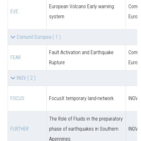
European Volcano Early warning
Comun
EVE
system
Europ
Comunit Europea
( 1 )
Fault Activation and Earthquake
Comun
FEAR
Rupture
Europ
INGV
( 2 )
FOCUS
FocusX temporary land-network
INGV
The Role of Fluids in the preparatory
FURTHER
phase of earthquakes in Southern
INGV
Apennines