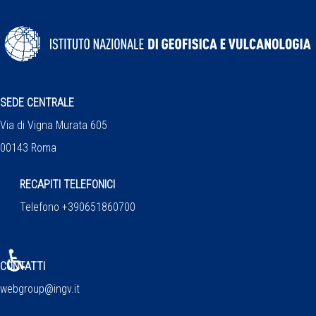
SEDE CENTRALE
Via di Vigna Murata 605
00143 Roma
RECAPITI TELEFONICI
Telefono +390651860700
♿
CONTATTI
webgroup@ingv.it