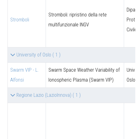
Dipar
Stromboli: ripristino della rete
Stromboli
Prote
multifunzionale INGV
Civile
University of Oslo
( 1 )
Swarm VIP - L.
Swarm Space Weather Variability of
Univer
Alfonsi
Ionospheric Plasma (Swarm VIP)
Oslo
Regione Lazio (LazioInnova)
( 1 )