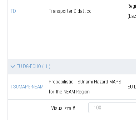
Regio
TD
Transporter Didattico
(Lazio
EU DG-ECHO
( 1 )
Probabilistic TSUnami Hazard MAPS
TSUMAPS-NEAM
EU DG
for the NEAM Region
Visualizza #