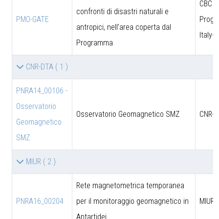
CBC
confronti di disastri naturali e
PMO-GATE
Prog
antropici, nell’area coperta dal
Italy-
Programma
CNR-DTA
( 1 )
PNRA14_00106 -
Osservatorio
Osservatorio Geomagnetico SMZ
CNR-D
Geomagnetico
SMZ
MIUR
( 2 )
Rete magnetometrica temporanea
PNRA16_00204
per il monitoraggio geomagnetico in
MIUR
Antartidei