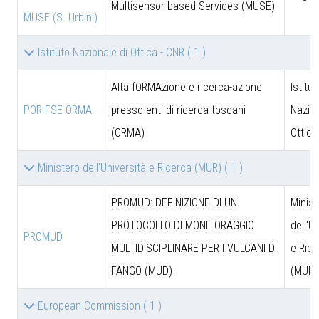
Multisensor-based Services (MUSE)
MUSE (S. Urbini)
Istituto Nazionale di Ottica - CNR
( 1 )
Alta fORMAzione e ricerca-azione
Istitut
POR FSE ORMA
presso enti di ricerca toscani
Nazion
(ORMA)
Ottica
Ministero dell'Università e Ricerca (MUR)
( 1 )
PROMUD: DEFINIZIONE DI UN
Minist
PROTOCOLLO DI MONITORAGGIO
dell'U
PROMUD
MULTIDISCIPLINARE PER I VULCANI DI
e Rice
FANGO (MUD)
(MUR)
European Commission
( 1 )