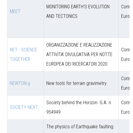
MONITORING EARTH'S EVOLUTION
Comun
MEET
AND TECTONICS
Europ
ORGANIZZAZIONE E REALIZZAZIONE
NET - SCIENCE
Comun
ATTIVITA' DIVULGATIVA PER NOTTE
TOGETHER
Europ
EUROPEA DEI RICERCATORI 2020
Comun
NEWTON-g
New tools for terrain gravimetry
Europ
Society behind the Horizon. G.A. n
Comun
SOCIETY NEXT
954949
Europ
The physics of Earthquake faulting: