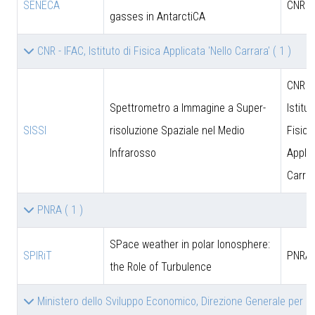
SENECA
CNR
gasses in AntarctiCA
CNR - IFAC, Istituto di Fisica Applicata 'Nello Carrara'
( 1 )
CNR - 
Spettrometro a Immagine a Super-
Istitut
SISSI
risoluzione Spaziale nel Medio
Fisica
Infrarosso
Applic
Carrar
PNRA
( 1 )
SPace weather in polar Ionosphere:
SPIRiT
PNRA
the Role of Turbulence
Ministero dello Sviluppo Economico, Direzione Generale per le 