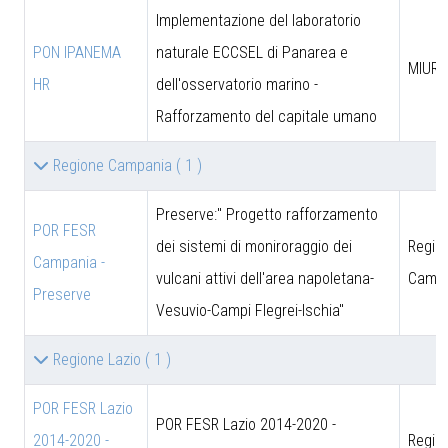
Implementazione del laboratorio
PON IPANEMA
naturale ECCSEL di Panarea e
MIUR -
HR
dell'osservatorio marino -
Rafforzamento del capitale umano
Regione Campania
( 1 )
Preserve:" Progetto rafforzamento
POR FESR
dei sistemi di moniroraggio dei
Regio
Campania -
vulcani attivi dell'area napoletana-
Campa
Preserve
Vesuvio-Campi Flegrei-Ischia"
Regione Lazio
( 1 )
POR FESR Lazio
POR FESR Lazio 2014-2020 -
2014-2020 -
Regio