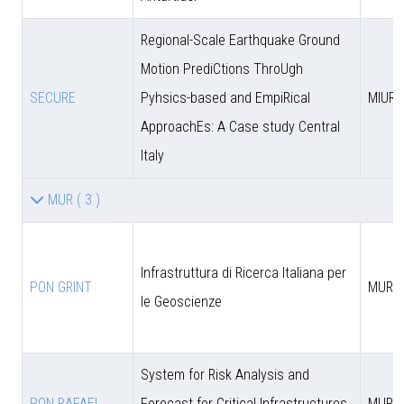
Regional-Scale Earthquake Ground
Motion PrediCtions ThroUgh
SECURE
Pyhsics-based and EmpiRical
MIUR
ApproachEs: A Case study Central
Italy
MUR
( 3 )
Infrastruttura di Ricerca Italiana per
PON GRINT
MUR
le Geoscienze
System for Risk Analysis and
PON RAFAEL
Forecast for Critical Infrastructures
MUR