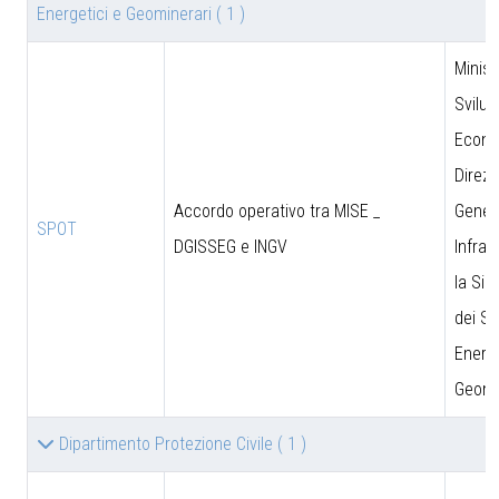
Energetici e Geominerari
( 1 )
Minist
Svilu
Econo
Direzi
Accordo operativo tra MISE _
Genera
SPOT
DGISSEG e INGV
Infras
la Sic
dei Si
Energe
Geomi
Dipartimento Protezione Civile
( 1 )