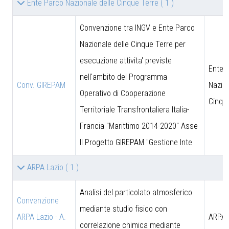
Ente Parco Nazionale delle Cinque Terre
( 1 )
Convenzione tra INGV e Ente Parco
Nazionale delle Cinque Terre per
esecuzione attivita' previste
Ente 
nell'ambito del Programma
Conv. GIREPAM
Nazion
Operativo di Cooperazione
Cinqu
Territoriale Transfrontaliera Italia-
Francia "Marittimo 2014-2020" Asse
II Progetto GIREPAM "Gestione Inte
ARPA Lazio
( 1 )
Analisi del particolato atmosferico
Convenzione
mediante studio fisico con
ARPA Lazio - A.
ARPA 
correlazione chimica mediante