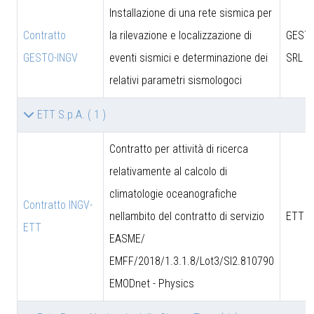
Installazione di una rete sismica per
Contratto
la rilevazione e localizzazione di
GESTO
GESTO-INGV
eventi sismici e determinazione dei
SRL
relativi parametri sismologoci
ETT S.p.A.
( 1 )
Contratto per attività di ricerca
relativamente al calcolo di
climatologie oceanografiche
Contratto INGV-
nellambito del contratto di servizio
ETT S
ETT
EASME/
EMFF/2018/1.3.1.8/Lot3/SI2.810790
EMODnet - Physics