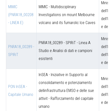
Minist
MIMIC
MIMIC - Multidisciplinary
dell'I
(PNRA18_00208
Investigations on mount Melbourne
dell'U
- LINEA E)
volcano and its fumarolic Ice Caves
e dell
Minist
PNRA18_00289 - SPIRiT - Linea A
PNRA18_00289 -
dell'I
Studio e Analisi di dati e campioni
SPIRiT
dell'U
esistenti
e dell
InSEA - Iniziative in Supporto al
Minist
consolidamento e potenziamento
PON InSEA -
dell'I
dellinfrastruttura EMSO e delle sue
Capitale Umano
dell'U
attivit - Rafforzamento del capitale
e dell
umano