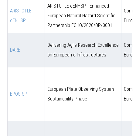
ARISTOTLE eENHSP - Enhanced
ARISTOTLE
Comun
European Natural Hazard Scientific
eENHSP
Europ
Partnership ECHO/2020/OP/0001
Delivering Agile Research Excellence
Comun
DARE
on European e-Infrastructures
Europ
European Plate Observing System
Comun
EPOS SP
Sustainability Phase
Europ