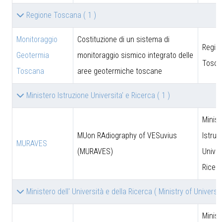
Regione Toscana
( 1 )
Monitoraggio
Costituzione di un sistema di
Regio
Geotermia
monitoraggio sismico integrato delle
Tosca
Toscana
aree geotermiche toscane
Ministero Istruzione Universita' e Ricerca
( 1 )
Minist
MUon RAdiography of VESuvius
Istruz
MURAVES
(MURAVES)
Univer
Ricer
Ministero dell' Università e della Ricerca ( Ministry of Univer
Minist