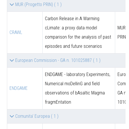
MUR (Progetto PRIN)
( 1 )
Carbon Release in A Warming
cLimate: a proxy data model
MUR (
CRAWL
comparison for the analysis of past
PRIN)
episodes and future scenarios
European Commission - GA n. 101025887
( 1 )
ENDGAME - laboratory Experiments,
Europ
Numerical moDellinG and field
Commi
ENDGAME
observations of bAsaltic Magma
GA n.
fragmEntation
10102
Comunita' Europea
( 1 )