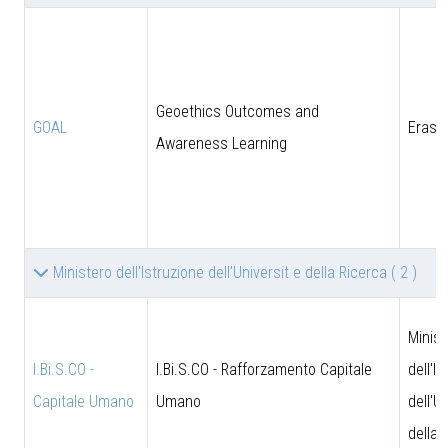
Geoethics Outcomes and
GOAL
Eras
Awareness Learning
Ministero dell'Istruzione dell'Universit e della Ricerca
( 2 )
Minist
I.Bi.S.CO -
I.Bi.S.CO - Rafforzamento Capitale
dell'I
Capitale Umano
Umano
dell'U
della 