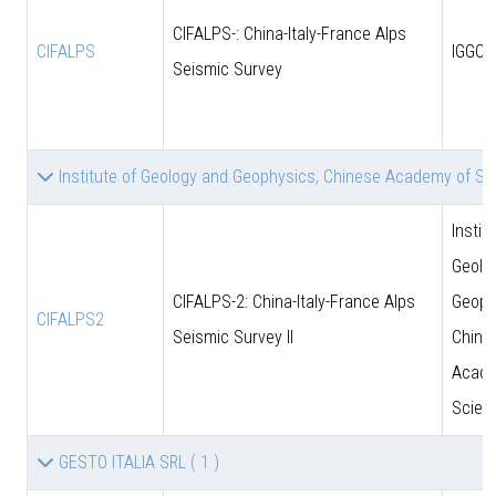
CIFALPS-: China-Italy-France Alps
CIFALPS
IGGCA
Seismic Survey
Institute of Geology and Geophysics, Chinese Academy of S
Instit
Geolo
CIFALPS-2: China-Italy-France Alps
Geoph
CIFALPS2
Seismic Survey II
Chine
Acade
Scien
GESTO ITALIA SRL
( 1 )