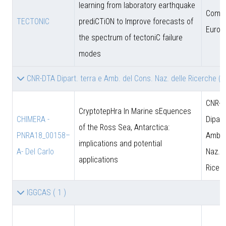
learning from laboratory earthquake
Comun
TECTONIC
prediCTiON to Improve forecasts of
Europ
the spectrum of tectoniC failure
modes
CNR-DTA Dipart. terra e Amb. del Cons. Naz. delle Ricerche
( 
CNR-D
CryptotepHra In Marine sEquences
CHIMERA -
Dipart
of the Ross Sea, Antarctica:
PNRA18_00158–
Amb. 
implications and potential
A- Del Carlo
Naz. d
applications
Ricer
IGGCAS
( 1 )