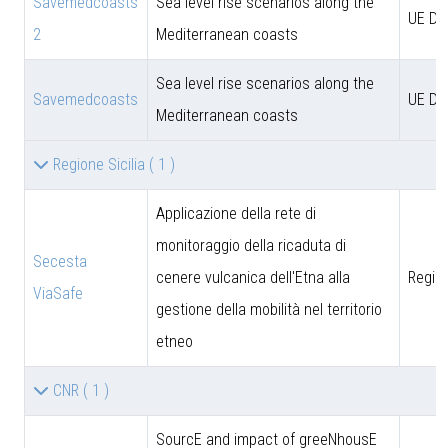
Savemedcoasts
Sea level rise scenarios along the
UE D
2
Mediterranean coasts
Sea level rise scenarios along the
Savemedcoasts
UE D
Mediterranean coasts
Regione Sicilia
( 1 )
Applicazione della rete di
monitoraggio della ricaduta di
Secesta
cenere vulcanica dell'Etna alla
Region
ViaSafe
gestione della mobilità nel territorio
etneo
CNR
( 1 )
SourcE and impact of greeNhousE