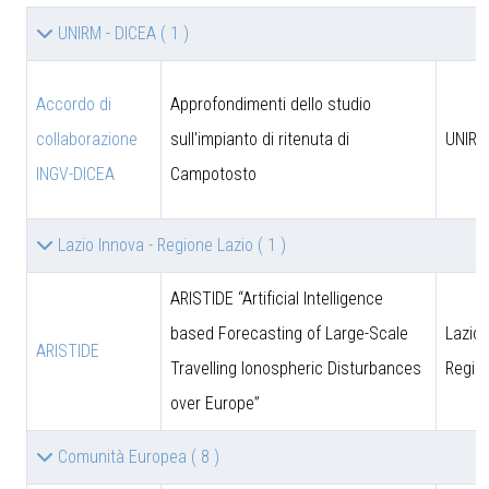
UNIRM - DICEA
( 1 )
Accordo di
Approfondimenti dello studio
collaborazione
sull'impianto di ritenuta di
UNIRM
INGV-DICEA
Campotosto
Lazio Innova - Regione Lazio
( 1 )
ARISTIDE “Artificial Intelligence
based Forecasting of Large-Scale
Lazio 
ARISTIDE
Travelling Ionospheric Disturbances
Regio
over Europe”
Comunità Europea
( 8 )