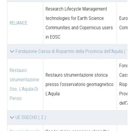
Research Lifecycle Management
technologies for Earth Science
Europ
RELIANCE
Communities and Copernicus users
Commi
in EOSC
Fondazione Cassa di Risparmio della Provincia dell''Aquila
( 1 
Fonda
Restauro
Restauro strumentazione storica
Cassa
strumentazione
presso l'osservatorio geomagnetico
Rispar
Oss. L'Aquila-Di
L'Aquila
Provin
Persio
dell''A
UE DGECHO
( 2 )