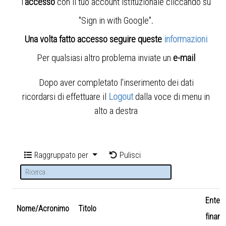
l'
accesso
con il tuo account istituzionale cliccando su
"Sign in with Google"
.
Una volta fatto accesso seguire queste
informazioni
Per qualsiasi altro problema inviate un
e-mail
Dopo aver completato l'inserimento dei dati
ricordarsi di effettuare il
Logout
dalla voce di menu in
alto a destra
Raggruppato per
Pulisci
Ente
Nome/Acronimo
Titolo
finanz