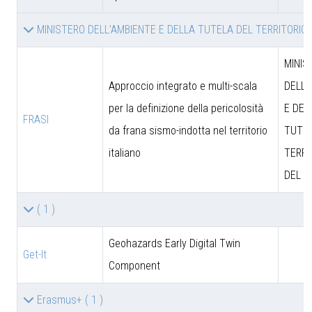
MINISTERO DELL’AMBIENTE E DELLA TUTELA DEL TERRITORIO
MINIS
Approccio integrato e multi-scala
DELL’
per la definizione della pericolosità
E DEL
FRASI
da frana sismo-indotta nel territorio
TUTEL
italiano
TERRI
DEL M
( 1 )
Geohazards Early Digital Twin
Get-It
Component
Erasmus+
( 1 )