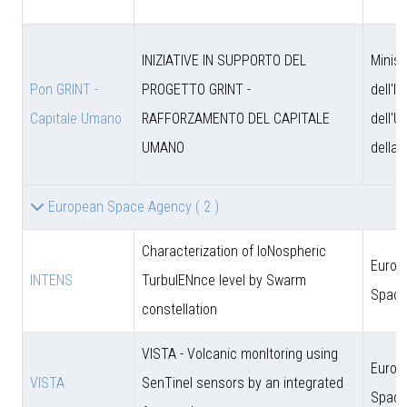
INIZIATIVE IN SUPPORTO DEL
Minist
Pon GRINT -
PROGETTO GRINT -
dell'I
Capitale Umano
RAFFORZAMENTO DEL CAPITALE
dell'U
UMANO
della 
European Space Agency
( 2 )
Characterization of IoNospheric
Europ
INTENS
TurbulENnce level by Swarm
Space
constellation
VISTA - Volcanic monItoring using
Europ
VISTA
SenTinel sensors by an integrated
Space