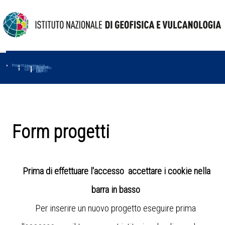
Progetti
Progetti Dipartimentali
Ambiente
Amused
Macmap
Tropomag
Terremoti
Further
Muse
Vulcani
First
Impact
Love-cf
Uno
Form progetti
Prima di effettuare l'accesso accettare i cookie nella
barra in basso
Per inserire un nuovo progetto eseguire prima