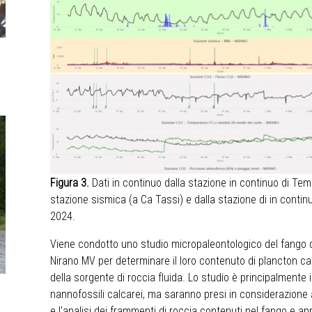
Figura 3.
Dati in continuo dalla stazione in continuo di Temp,
stazione sismica (a Ca Tassi) e dalla stazione di in contin
2024.
Viene condotto uno studio micropaleontologico del fango d
Nirano MV per determinare il loro contenuto di plancton calc
della sorgente di roccia fluida. Lo studio è principalmente i
nannofossili calcarei, ma saranno presi in considerazione a
e l'analisi dei frammenti di roccia contenuti nel fango e ap