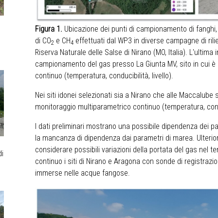
Figura 1.
Ubicazione dei punti di campionamento di fanghi, 
di CO
e CH
effettuati dal WP3 in diverse campagne di rili
2
4
Riserva Naturale delle Salse di Nirano (MO, Italia). L'ultim
campionamento del gas presso La Giunta MV, sito in cui è 
continuo (temperatura, conducibilità, livello).
Nei siti idonei selezionati sia a Nirano che alle Maccalube s
monitoraggio multiparametrico continuo (temperatura, condut
I dati preliminari mostrano una possibile dipendenza dei p
la mancanza di dipendenza dai parametri di marea. Ulterior
considerare possibili variazioni della portata del gas nel
di
continuo i siti di Nirano e Aragona con sonde di registrazi
immerse nelle acque fangose.