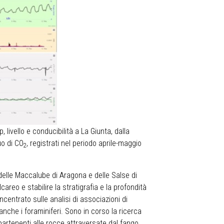
 livello e conducibilità a La Giunta, dalla
uo di CO
, registrati nel periodo aprile-maggio
2
elle Maccalube di Aragona e delle Salse di
areo e stabilire la stratigrafia e la profondità
ncentrato sulle analisi di associazioni di
nche i foraminiferi. Sono in corso la ricerca
partenenti alle rocce attraversate dal fango.