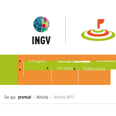
Il Progetto
Presentazione
Aree di ind
Action WP
Chi siamo
Pubblicazioni
Sei qui:
promud
Attività
Attività WP3