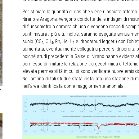
Per stimare la quantità di gas che viene rilasciata attorno a
Nirano e Aragona, vengono condotte delle indagini di misur
di flussometro a camera chiusa e vengono raccolti campio
punti misurati più alti. Inoltre, saranno eseguite annualm
suolo (CO
, CH
, Rn, He, H
e idrocarburi leggeri) con l'obiet
2
4
2
aumentata, eventualmente collegati a percorsi di perdita pr
poiché studi precedenti a Salse di Nirano hanno evidenziat
permesso di limitare la relazione tra geochimica e tettonic
elevata permeabilità in cui si sono verificate nuove emissio
Nell'ambito di tali studi è stata installata una stazione di 
nell'area identificata come maggiormente anomala.
e