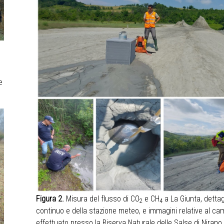
e
Figura 2.
Misura del flusso di CO
e CH
a La Giunta, dettag
2
4
continuo e della stazione meteo, e immagini relative al c
effettuato presso la Riserva Naturale delle Salse di Nirano (