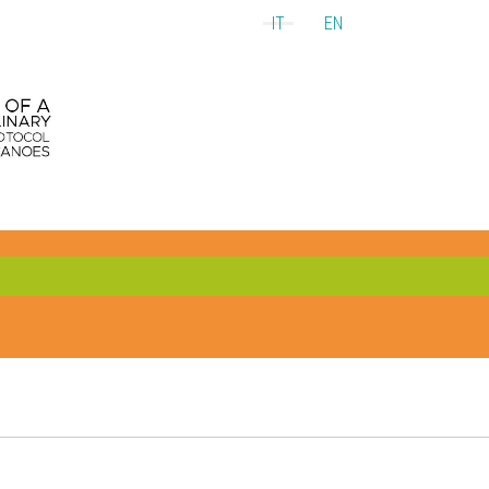
IT
EN
Seleziona la tua lingua