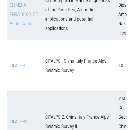
CryptotepHra In Marine sEquences
CHIMERA -
Dipart
of the Ross Sea, Antarctica:
PNRA18_00158–
Amb. 
implications and potential
A- Del Carlo
Naz. d
applications
Ricer
CIFALPS-: China-Italy-France Alps
CIFALPS
IGGCA
Seismic Survey
Instit
Geolo
CIFALPS-2: China-Italy-France Alps
Geoph
CIFALPS2
Seismic Survey II
Chine