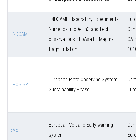
ENDGAME - laboratory Experiments,
Europ
Numerical moDellinG and field
Commi
ENDGAME
observations of bAsaltic Magma
GA n.
fragmEntation
10102
European Plate Observing System
Comun
EPOS SP
Sustainability Phase
Europ
European Volcano Early warning
Comun
EVE
system
Europ