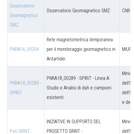
Osservatorio
Osservatorio Geomagnetico SMZ
CNR-D
Geomagnetico
SMZ
Rete magnetometrica temporanea
PNRA16_00204
per il monitoraggio geomagnetico in
MIUR
Antartidei
Minist
PNRA18_00289 - SPIRiT - Linea A
PNRA18_00289 -
dell'I
Studio e Analisi di dati e campioni
SPIRiT
dell'U
esistenti
e dell
INIZIATIVE IN SUPPORTO DEL
Minist
Pon GRINT -
PROGETTO GRINT -
dell'I