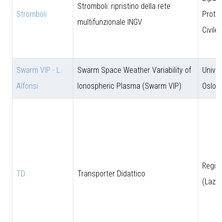
Stromboli: ripristino della rete
Stromboli
Prote
multifunzionale INGV
Civile
Swarm VIP - L.
Swarm Space Weather Variability of
Univer
Alfonsi
Ionospheric Plasma (Swarm VIP)
Oslo
Regio
TD
Transporter Didattico
(Lazio