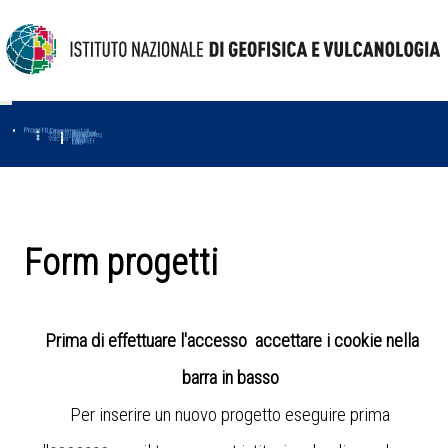
Progetti
Progetti Dipartimentali
Ambiente
Amused
Macmap
Tropomag
Terremoti
Further
Muse
Vulcani
First
Impact
Love-cf
Uno
Form progetti
Prima di effettuare l'accesso accettare i cookie nella
barra in basso
Per inserire un nuovo progetto eseguire prima