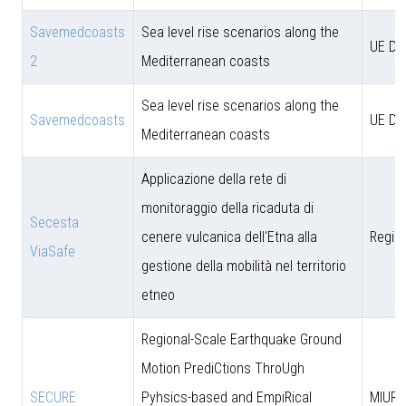
Savemedcoasts
Sea level rise scenarios along the
UE D
2
Mediterranean coasts
Sea level rise scenarios along the
Savemedcoasts
UE D
Mediterranean coasts
Applicazione della rete di
monitoraggio della ricaduta di
Secesta
cenere vulcanica dell'Etna alla
Region
ViaSafe
gestione della mobilità nel territorio
etneo
Regional-Scale Earthquake Ground
Motion PrediCtions ThroUgh
SECURE
Pyhsics-based and EmpiRical
MIUR