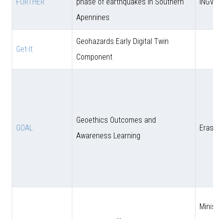
FURTHER
phase of earthquakes in Southern
INGV
Apennines
Geohazards Early Digital Twin
Get-It
Component
Geoethics Outcomes and
GOAL
Eras
Awareness Learning
Minist