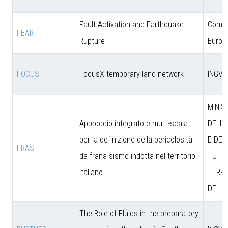
Fault Activation and Earthquake
Comun
FEAR
Rupture
Europ
FOCUS
FocusX temporary land-network
INGV
MINIS
Approccio integrato e multi-scala
DELL’
per la definizione della pericolosità
E DEL
FRASI
da frana sismo-indotta nel territorio
TUTEL
italiano
TERRI
DEL M
The Role of Fluids in the preparatory