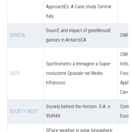
ApproachEs: A Case study Central
Italy
SourcE and impact of greeNhousE
SENECA
CNR
gasses in AntarctiCA
CNR - 
Spettrometro a Immagine a Super-
Istitut
SISSI
risoluzione Spaziale nel Medio
Fisica
Infrarosso
Applic
Carrar
Society behind the Horizon. G.A. n
Comun
SOCIETY NEXT
954949
Europ
SPace weather in polar Ionosphere: