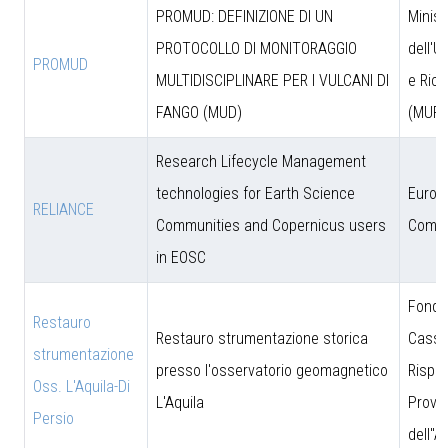
PROMUD: DEFINIZIONE DI UN
Minist
PROTOCOLLO DI MONITORAGGIO
dell'U
PROMUD
MULTIDISCIPLINARE PER I VULCANI DI
e Rice
FANGO (MUD)
(MUR)
Research Lifecycle Management
technologies for Earth Science
Europ
RELIANCE
Communities and Copernicus users
Commi
in EOSC
Fonda
Restauro
Restauro strumentazione storica
Cassa
strumentazione
presso l'osservatorio geomagnetico
Rispar
Oss. L'Aquila-Di
L'Aquila
Provin
Persio
dell''A