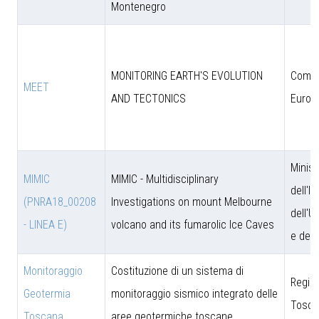
Montenegro
MONITORING EARTH'S EVOLUTION
Comun
MEET
AND TECTONICS
Europ
Minist
MIMIC
MIMIC - Multidisciplinary
dell'I
(PNRA18_00208
Investigations on mount Melbourne
dell'U
- LINEA E)
volcano and its fumarolic Ice Caves
e dell
Monitoraggio
Costituzione di un sistema di
Regio
Geotermia
monitoraggio sismico integrato delle
Tosca
Toscana
aree geotermiche toscane