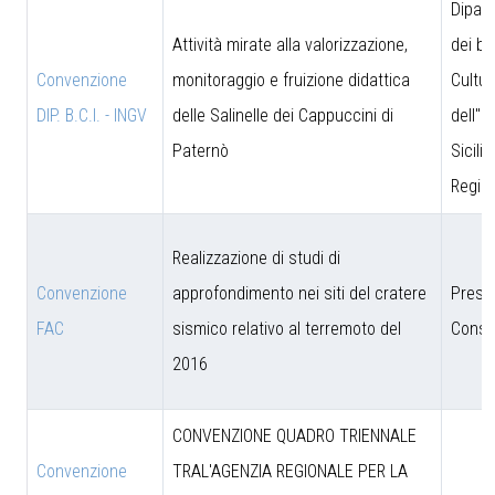
Dipar
Attività mirate alla valorizzazione,
dei be
Convenzione
monitoraggio e fruizione didattica
Cultur
DIP. B.C.I. - INGV
delle Salinelle dei Cappuccini di
dell''I
Paternò
Sicili
Region
Realizzazione di studi di
Convenzione
approfondimento nei siti del cratere
Presi
FAC
sismico relativo al terremoto del
Consig
2016
CONVENZIONE QUADRO TRIENNALE
Convenzione
TRAL'AGENZIA REGIONALE PER LA