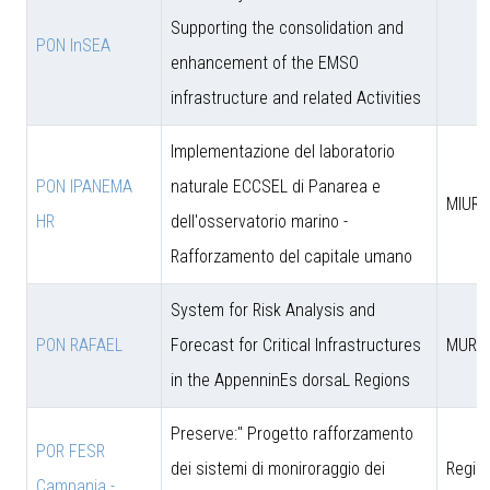
Supporting the consolidation and
PON InSEA
enhancement of the EMSO
infrastructure and related Activities
Implementazione del laboratorio
PON IPANEMA
naturale ECCSEL di Panarea e
MIUR -
HR
dell'osservatorio marino -
Rafforzamento del capitale umano
System for Risk Analysis and
PON RAFAEL
Forecast for Critical Infrastructures
MUR
in the AppenninEs dorsaL Regions
Preserve:" Progetto rafforzamento
POR FESR
dei sistemi di moniroraggio dei
Regio
Campania -