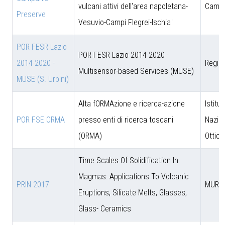
vulcani attivi dell'area napoletana-
Campa
Preserve
Vesuvio-Campi Flegrei-Ischia"
POR FESR Lazio
POR FESR Lazio 2014-2020 -
2014-2020 -
Regio
Multisensor-based Services (MUSE)
MUSE (S. Urbini)
Alta fORMAzione e ricerca-azione
Istitut
POR FSE ORMA
presso enti di ricerca toscani
Nazion
(ORMA)
Ottica
Time Scales Of Solidification In
Magmas: Applications To Volcanic
PRIN 2017
MUR
Eruptions, Silicate Melts, Glasses,
Glass- Ceramics