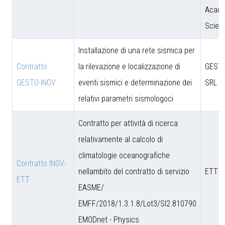
Acade
Scien
Installazione di una rete sismica per
Contratto
la rilevazione e localizzazione di
GESTO
GESTO-INGV
eventi sismici e determinazione dei
SRL
relativi parametri sismologoci
Contratto per attività di ricerca
relativamente al calcolo di
climatologie oceanografiche
Contratto INGV-
nellambito del contratto di servizio
ETT S
ETT
EASME/
EMFF/2018/1.3.1.8/Lot3/SI2.810790
EMODnet - Physics