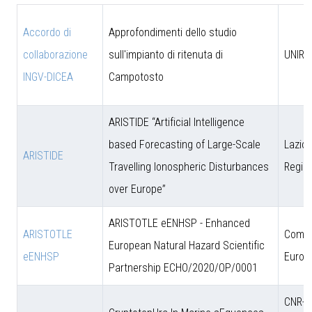
Accordo di
Approfondimenti dello studio
collaborazione
sull'impianto di ritenuta di
UNIRM
INGV-DICEA
Campotosto
ARISTIDE “Artificial Intelligence
based Forecasting of Large-Scale
Lazio 
ARISTIDE
Travelling Ionospheric Disturbances
Regio
over Europe”
ARISTOTLE eENHSP - Enhanced
ARISTOTLE
Comun
European Natural Hazard Scientific
eENHSP
Europ
Partnership ECHO/2020/OP/0001
CNR-D