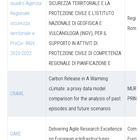
quadro Agenzia
SICUREZZA TERRITORIALE E LA
Regionale
PROTEZIONE CIVILE E L'ISTITUTO
Region
sicurezza
NAZIONALE DI GEOFISICA E
Roma
territoriale e
VULCANOLOGIA (INGV), PER IL
ProCiv- INGV
SUPPORTO IN ATTIVIT DI
2020-2022
PROTEZIONE CIVILE DI COMPETENZA
REGIONALE DI PIANFICAZIONE E
Carbon Release in A Warming
cLimate: a proxy data model
MUR (
CRAWL
comparison for the analysis of past
PRIN)
episodes and future scenarios
Delivering Agile Research Excellence
Comun
DARE
on European e-Infrastructures
Europ