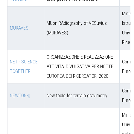
Minist
MUon RAdiography of VESuvius
Istruz
MURAVES
(MURAVES)
Univer
Ricer
ORGANIZZAZIONE E REALIZZAZIONE
NET - SCIENCE
Comun
ATTIVITA' DIVULGATIVA PER NOTTE
TOGETHER
Europ
EUROPEA DEI RICERCATORI 2020
Comun
NEWTON-g
New tools for terrain gravimetry
Europ
Minist
Univer