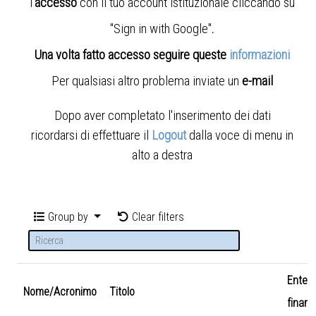
l'
accesso
con il tuo account istituzionale cliccando su
"Sign in with Google"
.
Una volta fatto accesso seguire queste
informazioni
Per qualsiasi altro problema inviate un
e-mail
Dopo aver completato l'inserimento dei dati
ricordarsi di effettuare il
Logout
dalla voce di menu in
alto a destra
Group by
Clear filters
Ente
Nome/Acronimo
Titolo
finanz