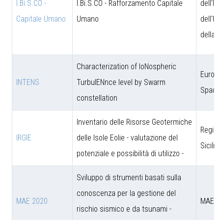
I.Bi.S.CO -
I.Bi.S.CO - Rafforzamento Capitale
dell'I
Capitale Umano
Umano
dell'U
della 
Characterization of IoNospheric
Europ
INTENS
TurbulENnce level by Swarm
Space
constellation
Inventario delle Risorse Geotermiche
Regio
IRGIE
delle Isole Eolie - valutazione del
Sicili
potenziale e possibilità di utilizzo -
Sviluppo di strumenti basati sulla
conoscenza per la gestione del
MAE 2020
MAE
rischio sismico e da tsunami -