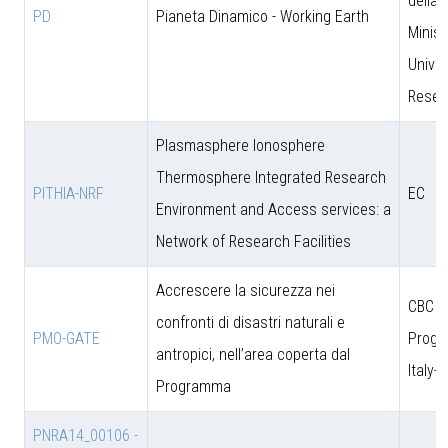
della 
PD
Pianeta Dinamico - Working Earth
Minist
Univer
Resea
Plasmasphere Ionosphere
Thermosphere Integrated Research
PITHIA-NRF
EC
Environment and Access services: a
Network of Research Facilities
Accrescere la sicurezza nei
CBC
confronti di disastri naturali e
PMO-GATE
Prog
antropici, nell’area coperta dal
Italy-
Programma
PNRA14_00106 -