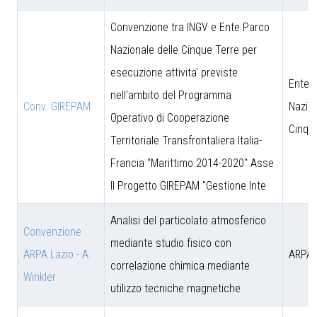
Convenzione tra INGV e Ente Parco
Nazionale delle Cinque Terre per
esecuzione attivita' previste
Ente 
nell'ambito del Programma
Conv. GIREPAM
Nazion
Operativo di Cooperazione
Cinqu
Territoriale Transfrontaliera Italia-
Francia "Marittimo 2014-2020" Asse
II Progetto GIREPAM "Gestione Inte
Analisi del particolato atmosferico
Convenzione
mediante studio fisico con
ARPA Lazio - A.
ARPA 
correlazione chimica mediante
Winkler
utilizzo tecniche magnetiche