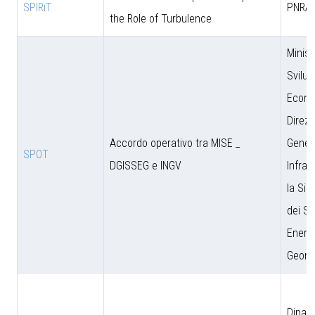
SPIRiT
PNRA
the Role of Turbulence
Minist
Svilu
Econo
Direzi
Accordo operativo tra MISE _
Genera
SPOT
DGISSEG e INGV
Infras
la Sic
dei Si
Energe
Geomi
Dipar