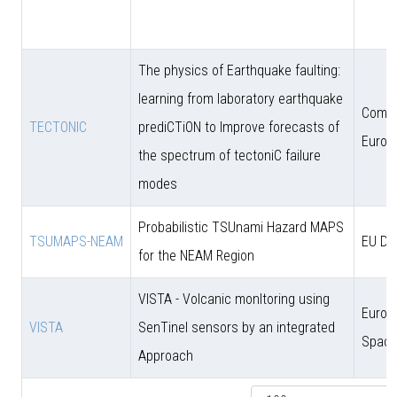
The physics of Earthquake faulting:
learning from laboratory earthquake
Comun
TECTONIC
prediCTiON to Improve forecasts of
Europ
the spectrum of tectoniC failure
modes
Probabilistic TSUnami Hazard MAPS
TSUMAPS-NEAM
EU DG
for the NEAM Region
VISTA - Volcanic monItoring using
Europ
VISTA
SenTinel sensors by an integrated
Space
Approach