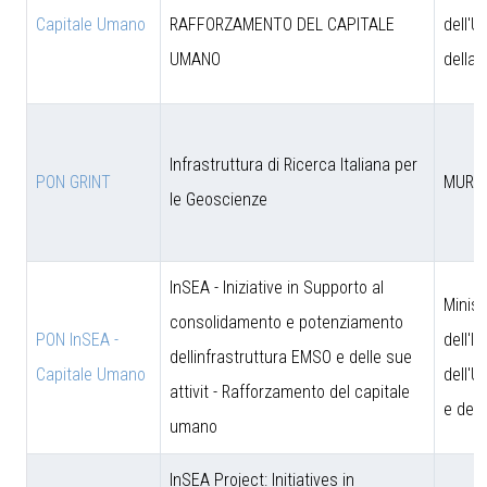
Capitale Umano
RAFFORZAMENTO DEL CAPITALE
dell'U
UMANO
della 
Infrastruttura di Ricerca Italiana per
PON GRINT
MUR
le Geoscienze
InSEA - Iniziative in Supporto al
Minist
consolidamento e potenziamento
PON InSEA -
dell'I
dellinfrastruttura EMSO e delle sue
Capitale Umano
dell'U
attivit - Rafforzamento del capitale
e dell
umano
InSEA Project: Initiatives in