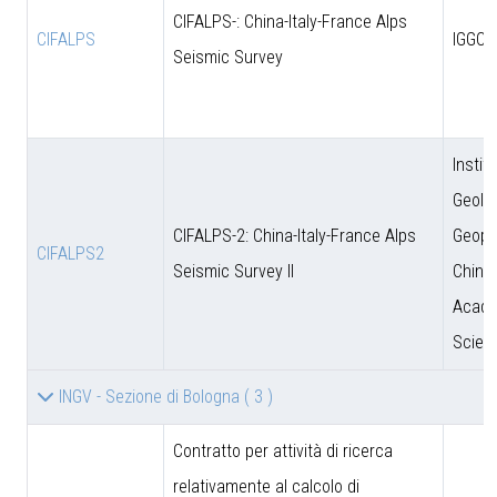
CIFALPS-: China-Italy-France Alps
CIFALPS
IGGCA
Seismic Survey
Instit
Geolo
CIFALPS-2: China-Italy-France Alps
Geoph
CIFALPS2
Seismic Survey II
Chine
Acade
Scien
INGV - Sezione di Bologna
( 3 )
Contratto per attività di ricerca
relativamente al calcolo di