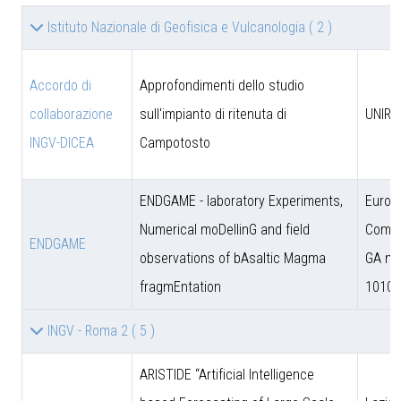
Istituto Nazionale di Geofisica e Vulcanologia
( 2 )
Accordo di
Approfondimenti dello studio
collaborazione
sull'impianto di ritenuta di
UNIRM
INGV-DICEA
Campotosto
ENDGAME - laboratory Experiments,
Europ
Numerical moDellinG and field
Commi
ENDGAME
observations of bAsaltic Magma
GA n.
fragmEntation
10102
INGV - Roma 2
( 5 )
ARISTIDE “Artificial Intelligence