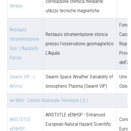
correlazione chimica mediante
Winkler
utilizzo tecniche magnetiche
Fonda
Restauro
Restauro strumentazione storica
Cassa
strumentazione
presso l'osservatorio geomagnetico
Rispar
Oss. L'Aquila-Di
L'Aquila
Provin
Persio
dell''A
Swarm VIP - L.
Swarm Space Weather Variability of
Univer
Alfonsi
Ionospheric Plasma (Swarm VIP)
Oslo
INGV - Centro Nazionale Terremoti
( 6 )
ARISTOTLE eENHSP - Enhanced
ARISTOTLE
Comun
European Natural Hazard Scientific
eENHSP
Europ