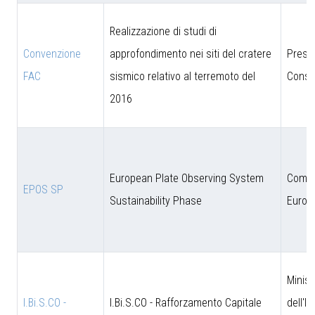
Realizzazione di studi di
Convenzione
approfondimento nei siti del cratere
Presi
FAC
sismico relativo al terremoto del
Consig
2016
European Plate Observing System
Comun
EPOS SP
Sustainability Phase
Europ
Minist
I.Bi.S.CO -
I.Bi.S.CO - Rafforzamento Capitale
dell'I