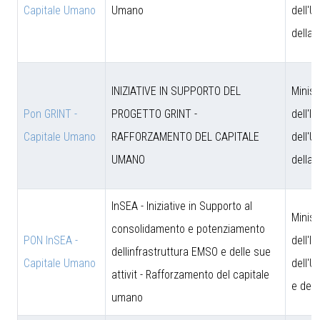
Capitale Umano
Umano
dell'U
della 
INIZIATIVE IN SUPPORTO DEL
Minist
Pon GRINT -
PROGETTO GRINT -
dell'I
Capitale Umano
RAFFORZAMENTO DEL CAPITALE
dell'U
UMANO
della 
InSEA - Iniziative in Supporto al
Minist
consolidamento e potenziamento
PON InSEA -
dell'I
dellinfrastruttura EMSO e delle sue
Capitale Umano
dell'U
attivit - Rafforzamento del capitale
e dell
umano