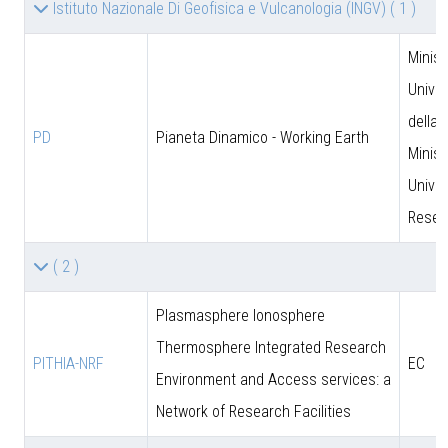
Istituto Nazionale Di Geofisica e Vulcanologia (INGV)
( 1 )
Minist
Univer
della 
PD
Pianeta Dinamico - Working Earth
Minist
Univer
Resea
( 2 )
Plasmasphere Ionosphere
Thermosphere Integrated Research
PITHIA-NRF
EC
Environment and Access services: a
Network of Research Facilities