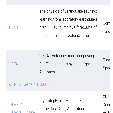
The physics of Earthquake faulting:
learning from laboratory earthquake
Comun
TECTONIC
prediCTiON to Improve forecasts of
Europ
the spectrum of tectoniC failure
modes
VISTA - Volcanic monItoring using
Europ
VISTA
SenTinel sensors by an integrated
Space
Approach
INGV - Sede di Pisa
( 3 )
CNR-D
CryptotepHra In Marine sEquences
CHIMERA -
Dipart
of the Ross Sea, Antarctica:
PNRA18_00158–
Amb. 