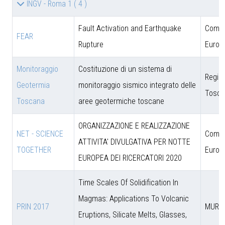
INGV - Roma 1
( 4 )
Fault Activation and Earthquake
Comun
FEAR
Rupture
Europ
Monitoraggio
Costituzione di un sistema di
Regio
Geotermia
monitoraggio sismico integrato delle
Tosca
Toscana
aree geotermiche toscane
ORGANIZZAZIONE E REALIZZAZIONE
NET - SCIENCE
Comun
ATTIVITA' DIVULGATIVA PER NOTTE
TOGETHER
Europ
EUROPEA DEI RICERCATORI 2020
Time Scales Of Solidification In
Magmas: Applications To Volcanic
PRIN 2017
MUR
Eruptions, Silicate Melts, Glasses,