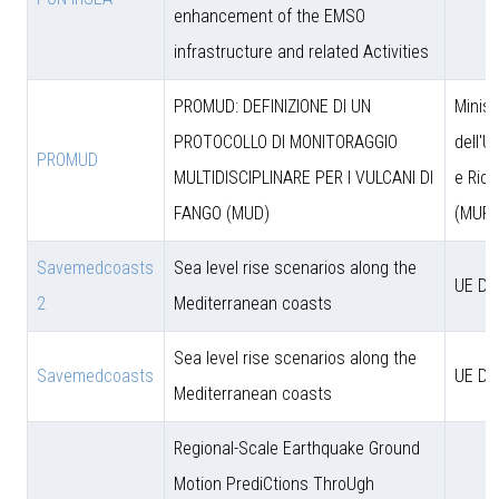
enhancement of the EMSO
infrastructure and related Activities
PROMUD: DEFINIZIONE DI UN
Minist
PROTOCOLLO DI MONITORAGGIO
dell'U
PROMUD
MULTIDISCIPLINARE PER I VULCANI DI
e Rice
FANGO (MUD)
(MUR)
Savemedcoasts
Sea level rise scenarios along the
UE D
2
Mediterranean coasts
Sea level rise scenarios along the
Savemedcoasts
UE D
Mediterranean coasts
Regional-Scale Earthquake Ground
Motion PrediCtions ThroUgh