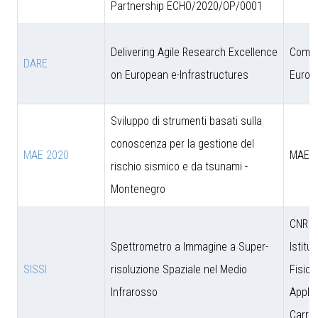
Partnership ECHO/2020/OP/0001
Delivering Agile Research Excellence
Comun
DARE
on European e-Infrastructures
Europ
Sviluppo di strumenti basati sulla
conoscenza per la gestione del
MAE 2020
MAE
rischio sismico e da tsunami -
Montenegro
CNR - 
Spettrometro a Immagine a Super-
Istitut
SISSI
risoluzione Spaziale nel Medio
Fisica
Infrarosso
Applic
Carrar