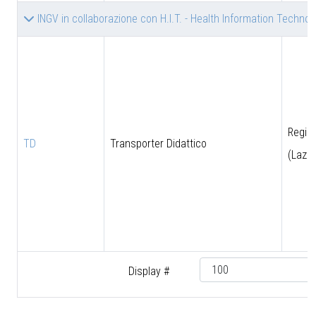
INGV in collaborazione con H.I.T. - Health Information Technolog
Regio
TD
Transporter Didattico
(Lazio
Display #