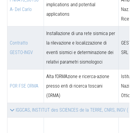
implications and potential
A- Del Carlo
Naz. d
applications
Ricer
Installazione di una rete sismica per
Contratto
la rilevazione e localizzazione di
GESTO
GESTO-INGV
eventi sismici e determinazione dei
SRL
relativi parametri sismologoci
Alta fORMAzione e ricerca-azione
Istitut
POR FSE ORMA
presso enti di ricerca toscani
Nazion
(ORMA)
Ottica
IGGCAS, INSTITUT des SCIENCES de la TERRE, CNRS, INGV
( 2 