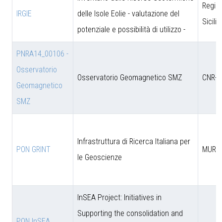
Regio
IRGIE
delle Isole Eolie - valutazione del
Sicili
potenziale e possibilità di utilizzo -
PNRA14_00106 -
Osservatorio
Osservatorio Geomagnetico SMZ
CNR-D
Geomagnetico
SMZ
Infrastruttura di Ricerca Italiana per
PON GRINT
MUR
le Geoscienze
InSEA Project: Initiatives in
Supporting the consolidation and
PON InSEA