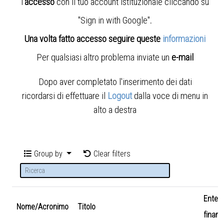
l'
accesso
con il tuo account istituzionale cliccando su
"Sign in with Google"
.
Una volta fatto accesso seguire queste
informazioni
Per qualsiasi altro problema inviate un
e-mail
Dopo aver completato l'inserimento dei dati
ricordarsi di effettuare il
Logout
dalla voce di menu in
alto a destra
Group by
Clear filters
Ente
Nome/Acronimo
Titolo
finanz