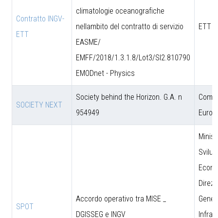
climatologie oceanografiche
Contratto INGV-
nellambito del contratto di servizio
ETT S
ETT
EASME/
EMFF/2018/1.3.1.8/Lot3/SI2.810790
EMODnet - Physics
Society behind the Horizon. G.A. n
Comun
SOCIETY NEXT
954949
Europ
Minist
Svilu
Econo
Direzi
Accordo operativo tra MISE _
Genera
SPOT
DGISSEG e INGV
Infras