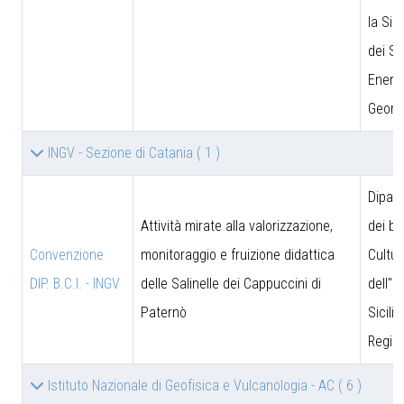
la Sic
dei Si
Energe
Geomi
INGV - Sezione di Catania
( 1 )
Dipar
Attività mirate alla valorizzazione,
dei be
Convenzione
monitoraggio e fruizione didattica
Cultur
DIP. B.C.I. - INGV
delle Salinelle dei Cappuccini di
dell''I
Paternò
Sicili
Region
Istituto Nazionale di Geofisica e Vulcanologia - AC
( 6 )