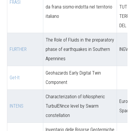
FRASI
da frana sismo-indotta nel territorio
TUTEL
italiano
TERRI
DEL M
The Role of Fluids in the preparatory
FURTHER
phase of earthquakes in Southern
INGV
Apennines
Geohazards Early Digital Twin
Get-It
Component
Characterization of IoNospheric
Europ
INTENS
TurbulENnce level by Swarm
Space
constellation
Inventario delle Risorse Geotermiche