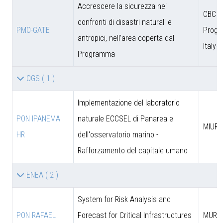
Accrescere la sicurezza nei
CBC
confronti di disastri naturali e
PMO-GATE
Prog
antropici, nell’area coperta dal
Italy-
Programma
OGS
( 1 )
Implementazione del laboratorio
PON IPANEMA
naturale ECCSEL di Panarea e
MIUR -
HR
dell'osservatorio marino -
Rafforzamento del capitale umano
ENEA
( 2 )
System for Risk Analysis and
PON RAFAEL
Forecast for Critical Infrastructures
MUR