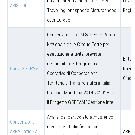
based Forecasting of Large-Scale
Lazio 
ARISTIDE
Travelling Ionospheric Disturbances
Regio
over Europe”
Convenzione tra INGV e Ente Parco
Nazionale delle Cinque Terre per
esecuzione attivita' previste
Ente 
nell'ambito del Programma
Conv. GIREPAM
Nazion
Operativo di Cooperazione
Cinqu
Territoriale Transfrontaliera Italia-
Francia "Marittimo 2014-2020" Asse
II Progetto GIREPAM "Gestione Inte
Analisi del particolato atmosferico
Convenzione
mediante studio fisico con
ARPA Lazio - A.
ARPA 