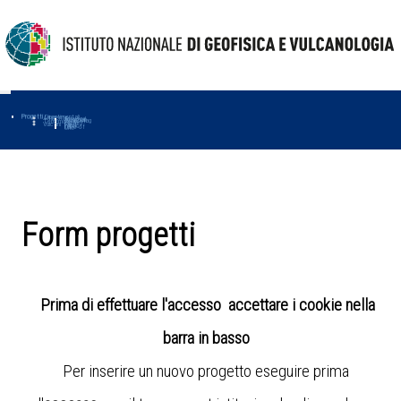
Progetti
Progetti Dipartimentali
Ambiente
Amused
Macmap
Tropomag
Terremoti
Further
Muse
Vulcani
First
Impact
Love-cf
Uno
Form progetti
Prima di effettuare l'accesso accettare i cookie nella
barra in basso
Per inserire un nuovo progetto eseguire prima