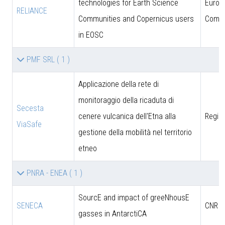
technologies for Earth Science
Europ
RELIANCE
Communities and Copernicus users
Commi
in EOSC
PMF SRL
( 1 )
Applicazione della rete di
monitoraggio della ricaduta di
Secesta
cenere vulcanica dell'Etna alla
Region
ViaSafe
gestione della mobilità nel territorio
etneo
PNRA - ENEA
( 1 )
SourcE and impact of greeNhousE
SENECA
CNR
gasses in AntarctiCA