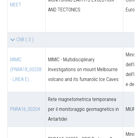
MEET
AND TECTONICS
Europ
CNR
( 3 )
Minist
MIMIC
MIMIC - Multidisciplinary
dell'I
(PNRA18_00208
Investigations on mount Melbourne
dell'U
- LINEA E)
volcano and its fumarolic Ice Caves
e dell
Rete magnetometrica temporanea
PNRA16_00204
per il monitoraggio geomagnetico in
MIUR
Antartidei
Minist