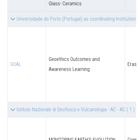
Glass- Ceramics
Universidade do Porto (Portugal) as coordinating Institution, 
Geoethics Outcomes and
GOAL
Eras
Awareness Learning
Istituto Nazionale di Geofisica e Vulcanologia - AC - AC
( 1 )
MONITORING EARTH'S EVOLUTION
Comun