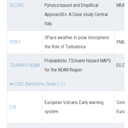
SECURE
Pyhsics-based and EmpiRical
MIUR
ApproachEs: A Case study Central
Italy
SPace weather in polar Ionosphere:
SPIRiT
PNRA
the Role of Turbulence
Probabilistic TSUnami Hazard MAPS
TSUMAPS-NEAM
EU DG
for the NEAM Region
CSIC, Barcelona, Spain
( 1 )
European Volcano Early warning
Comun
EVE
system
Europ