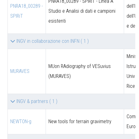
PNRA18_00289 - SPIRiT - Linea A
PNRA18_00289 -
dell'I
Studio e Analisi di dati e campioni
SPIRiT
dell'U
esistenti
e dell
INGV in collaborazione con INFN
( 1 )
Minist
MUon RAdiography of VESuvius
Istruz
MURAVES
(MURAVES)
Univer
Ricer
INGV & partners
( 1 )
Comun
NEWTON-g
New tools for terrain gravimetry
Europ