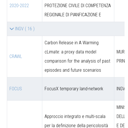
2020-2022
PROTEZIONE CIVILE DI COMPETENZA
REGIONALE DI PIANFICAZIONE E
INGV
( 16 )
Carbon Release in A Warming
cLimate: a proxy data model
MUR (
CRAWL
comparison for the analysis of past
PRIN)
episodes and future scenarios
FOCUS
FocusX temporary land-network
INGV
MINIS
Approccio integrato e multi-scala
DELL’
per la definizione della pericolosità
E DEL