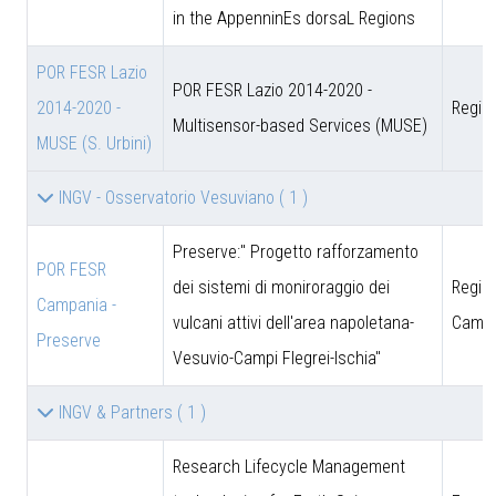
in the AppenninEs dorsaL Regions
POR FESR Lazio
POR FESR Lazio 2014-2020 -
2014-2020 -
Regio
Multisensor-based Services (MUSE)
MUSE (S. Urbini)
INGV - Osservatorio Vesuviano
( 1 )
Preserve:" Progetto rafforzamento
POR FESR
dei sistemi di moniroraggio dei
Regio
Campania -
vulcani attivi dell'area napoletana-
Campa
Preserve
Vesuvio-Campi Flegrei-Ischia"
INGV & Partners
( 1 )
Research Lifecycle Management