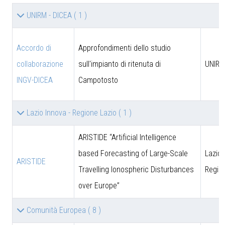
UNIRM - DICEA
( 1 )
Accordo di
Approfondimenti dello studio
collaborazione
sull'impianto di ritenuta di
UNIRM
INGV-DICEA
Campotosto
Lazio Innova - Regione Lazio
( 1 )
ARISTIDE “Artificial Intelligence
based Forecasting of Large-Scale
Lazio 
ARISTIDE
Travelling Ionospheric Disturbances
Regio
over Europe”
Comunità Europea
( 8 )