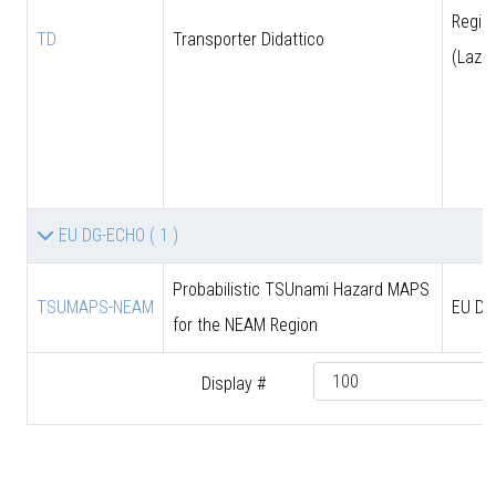
Regio
TD
Transporter Didattico
(Lazio
EU DG-ECHO
( 1 )
Probabilistic TSUnami Hazard MAPS
TSUMAPS-NEAM
EU DG
for the NEAM Region
Display #