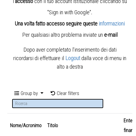
l'
accesso
con il tuo account istituzionale cliccando su
"Sign in with Google"
.
Una volta fatto accesso seguire queste
informazioni
Per qualsiasi altro problema inviate un
e-mail
Dopo aver completato l'inserimento dei dati
ricordarsi di effettuare il
Logout
dalla voce di menu in
alto a destra
Group by
Clear filters
Ente
Nome/Acronimo
Titolo
finanz