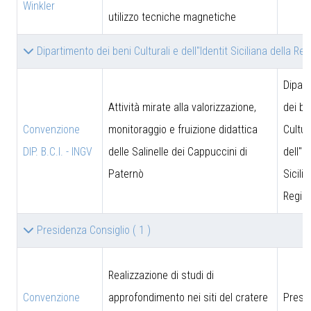
Winkler
utilizzo tecniche magnetiche
Dipartimento dei beni Culturali e dell''Identit Siciliana della Re
Dipar
Attività mirate alla valorizzazione,
dei be
Convenzione
monitoraggio e fruizione didattica
Cultur
DIP. B.C.I. - INGV
delle Salinelle dei Cappuccini di
dell''I
Paternò
Sicili
Region
Presidenza Consiglio
( 1 )
Realizzazione di studi di
Convenzione
approfondimento nei siti del cratere
Presi