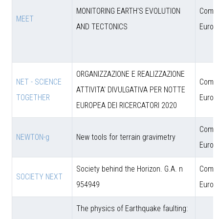
MONITORING EARTH'S EVOLUTION
Comun
MEET
AND TECTONICS
Europ
ORGANIZZAZIONE E REALIZZAZIONE
NET - SCIENCE
Comun
ATTIVITA' DIVULGATIVA PER NOTTE
TOGETHER
Europ
EUROPEA DEI RICERCATORI 2020
Comun
NEWTON-g
New tools for terrain gravimetry
Europ
Society behind the Horizon. G.A. n
Comun
SOCIETY NEXT
954949
Europ
The physics of Earthquake faulting: