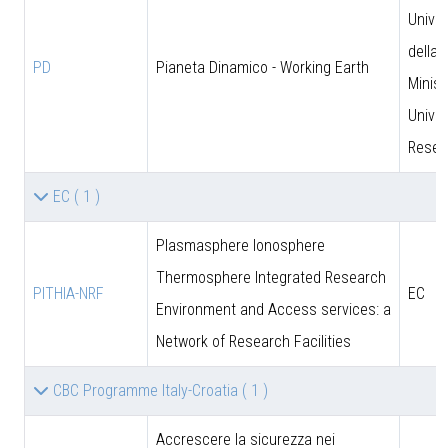
Univer
della 
PD
Pianeta Dinamico - Working Earth
Minist
Univer
Resea
EC
( 1 )
Plasmasphere Ionosphere
Thermosphere Integrated Research
PITHIA-NRF
EC
Environment and Access services: a
Network of Research Facilities
CBC Programme Italy-Croatia
( 1 )
Accrescere la sicurezza nei