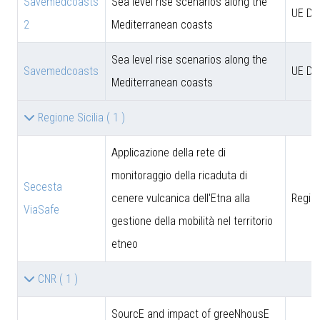
Savemedcoasts
Sea level rise scenarios along the
UE D
2
Mediterranean coasts
Sea level rise scenarios along the
Savemedcoasts
UE D
Mediterranean coasts
Regione Sicilia
( 1 )
Applicazione della rete di
monitoraggio della ricaduta di
Secesta
cenere vulcanica dell'Etna alla
Region
ViaSafe
gestione della mobilità nel territorio
etneo
CNR
( 1 )
SourcE and impact of greeNhousE