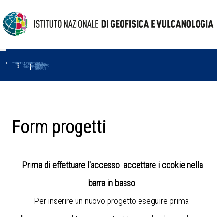
Progetti
Progetti Dipartimentali
Ambiente
Amused
Macmap
Tropomag
Terremoti
Further
Muse
Vulcani
First
Impact
Love-cf
Uno
Form progetti
Prima di effettuare l'accesso accettare i cookie nella
barra in basso
Per inserire un nuovo progetto eseguire prima