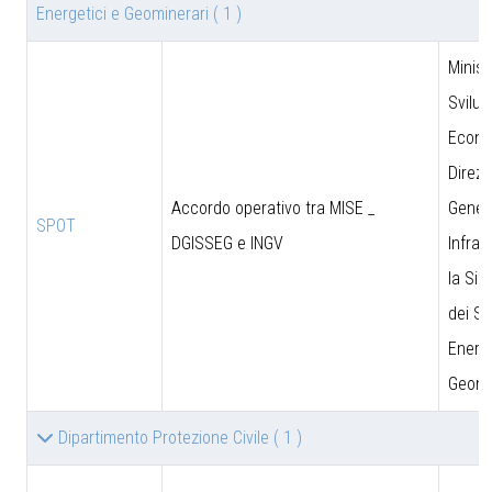
Energetici e Geominerari
( 1 )
Minist
Svilu
Econo
Direzi
Accordo operativo tra MISE _
Genera
SPOT
DGISSEG e INGV
Infras
la Sic
dei Si
Energe
Geomi
Dipartimento Protezione Civile
( 1 )