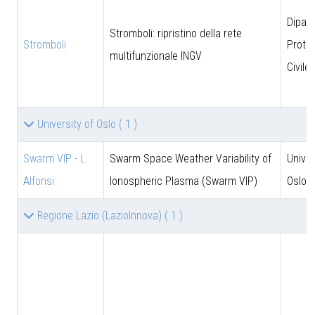
Dipar
Stromboli: ripristino della rete
Stromboli
Prote
multifunzionale INGV
Civile
University of Oslo
( 1 )
Swarm VIP - L.
Swarm Space Weather Variability of
Univer
Alfonsi
Ionospheric Plasma (Swarm VIP)
Oslo
Regione Lazio (LazioInnova)
( 1 )