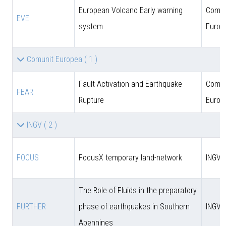
European Volcano Early warning
Comun
EVE
system
Europ
Comunit Europea
( 1 )
Fault Activation and Earthquake
Comun
FEAR
Rupture
Europ
INGV
( 2 )
FOCUS
FocusX temporary land-network
INGV
The Role of Fluids in the preparatory
FURTHER
phase of earthquakes in Southern
INGV
Apennines