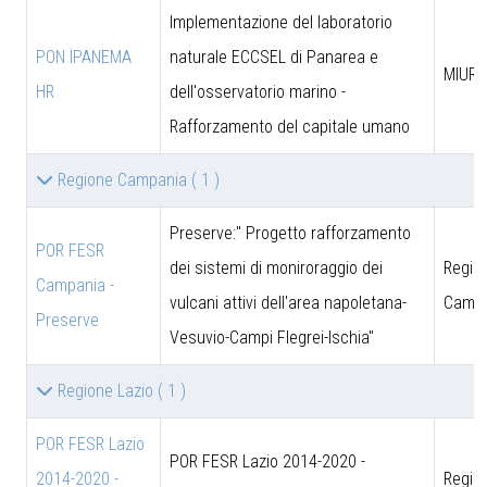
Implementazione del laboratorio
PON IPANEMA
naturale ECCSEL di Panarea e
MIUR -
HR
dell'osservatorio marino -
Rafforzamento del capitale umano
Regione Campania
( 1 )
Preserve:" Progetto rafforzamento
POR FESR
dei sistemi di moniroraggio dei
Regio
Campania -
vulcani attivi dell'area napoletana-
Campa
Preserve
Vesuvio-Campi Flegrei-Ischia"
Regione Lazio
( 1 )
POR FESR Lazio
POR FESR Lazio 2014-2020 -
2014-2020 -
Regio