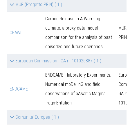
MUR (Progetto PRIN)
( 1 )
Carbon Release in A Warming
cLimate: a proxy data model
MUR (
CRAWL
comparison for the analysis of past
PRIN)
episodes and future scenarios
European Commission - GA n. 101025887
( 1 )
ENDGAME - laboratory Experiments,
Europ
Numerical moDellinG and field
Commi
ENDGAME
observations of bAsaltic Magma
GA n.
fragmEntation
10102
Comunita' Europea
( 1 )