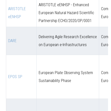
ARISTOTLE eENHSP - Enhanced
ARISTOTLE
Comun
European Natural Hazard Scientific
eENHSP
Europ
Partnership ECHO/2020/OP/0001
Delivering Agile Research Excellence
Comun
DARE
on European e-Infrastructures
Europ
European Plate Observing System
Comun
EPOS SP
Sustainability Phase
Europ