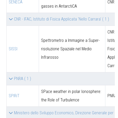
SENECA
CNR
gasses in AntarctiCA
CNR - IFAC, Istituto di Fisica Applicata 'Nello Carrara'
( 1 )
CNR - 
Spettrometro a Immagine a Super-
Istitut
SISSI
risoluzione Spaziale nel Medio
Fisica
Infrarosso
Applic
Carrar
PNRA
( 1 )
SPace weather in polar Ionosphere:
SPIRiT
PNRA
the Role of Turbulence
Ministero dello Sviluppo Economico, Direzione Generale per le 