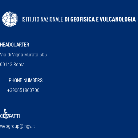
HEADQUARTER
Via di Vigna Murata 605
00143 Roma
PHONE NUMBERS
+390651860700
♿
CONTATTI
webgroup@ingv.it