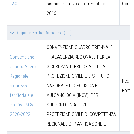
FAC
sismico relativo al terremoto del
Consig
2016
Regione Emilia Romagna
( 1 )
CONVENZIONE QUADRO TRIENNALE
Convenzione
TRAL'AGENZIA REGIONALE PER LA
quadro Agenzia
SICUREZZA TERRITORIALE E LA
Regionale
PROTEZIONE CIVILE E L'ISTITUTO
Region
sicurezza
NAZIONALE DI GEOFISICA E
Roma
territoriale e
VULCANOLOGIA (INGV), PER IL
ProCiv- INGV
SUPPORTO IN ATTIVIT DI
2020-2022
PROTEZIONE CIVILE DI COMPETENZA
REGIONALE DI PIANFICAZIONE E