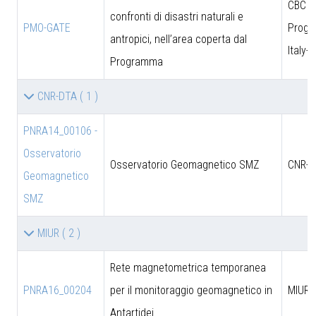
CBC
confronti di disastri naturali e
PMO-GATE
Prog
antropici, nell’area coperta dal
Italy-
Programma
CNR-DTA
( 1 )
PNRA14_00106 -
Osservatorio
Osservatorio Geomagnetico SMZ
CNR-D
Geomagnetico
SMZ
MIUR
( 2 )
Rete magnetometrica temporanea
PNRA16_00204
per il monitoraggio geomagnetico in
MIUR
Antartidei