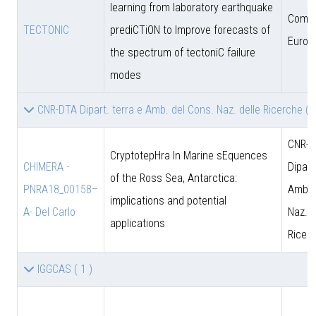
learning from laboratory earthquake
Comun
TECTONIC
prediCTiON to Improve forecasts of
Europ
the spectrum of tectoniC failure
modes
CNR-DTA Dipart. terra e Amb. del Cons. Naz. delle Ricerche
( 
CNR-D
CryptotepHra In Marine sEquences
CHIMERA -
Dipart
of the Ross Sea, Antarctica:
PNRA18_00158–
Amb. 
implications and potential
A- Del Carlo
Naz. d
applications
Ricer
IGGCAS
( 1 )