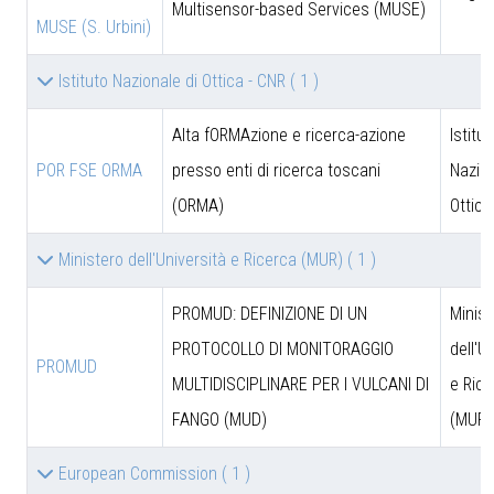
Multisensor-based Services (MUSE)
MUSE (S. Urbini)
Istituto Nazionale di Ottica - CNR
( 1 )
Alta fORMAzione e ricerca-azione
Istitut
POR FSE ORMA
presso enti di ricerca toscani
Nazion
(ORMA)
Ottica
Ministero dell'Università e Ricerca (MUR)
( 1 )
PROMUD: DEFINIZIONE DI UN
Minist
PROTOCOLLO DI MONITORAGGIO
dell'U
PROMUD
MULTIDISCIPLINARE PER I VULCANI DI
e Rice
FANGO (MUD)
(MUR)
European Commission
( 1 )