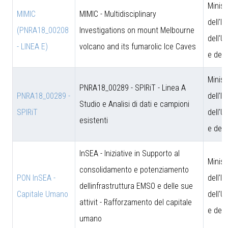
Minist
MIMIC
MIMIC - Multidisciplinary
dell'I
(PNRA18_00208
Investigations on mount Melbourne
dell'U
- LINEA E)
volcano and its fumarolic Ice Caves
e dell
Minist
PNRA18_00289 - SPIRiT - Linea A
PNRA18_00289 -
dell'I
Studio e Analisi di dati e campioni
SPIRiT
dell'U
esistenti
e dell
InSEA - Iniziative in Supporto al
Minist
consolidamento e potenziamento
PON InSEA -
dell'I
dellinfrastruttura EMSO e delle sue
Capitale Umano
dell'U
attivit - Rafforzamento del capitale
e dell
umano