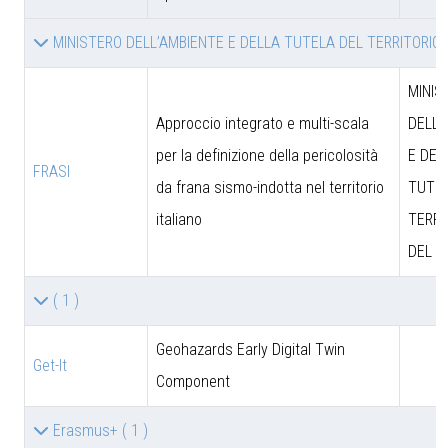
MINISTERO DELL’AMBIENTE E DELLA TUTELA DEL TERRITORIO
MINIS
Approccio integrato e multi-scala
DELL’
per la definizione della pericolosità
E DEL
FRASI
da frana sismo-indotta nel territorio
TUTEL
italiano
TERRI
DEL M
( 1 )
Geohazards Early Digital Twin
Get-It
Component
Erasmus+
( 1 )