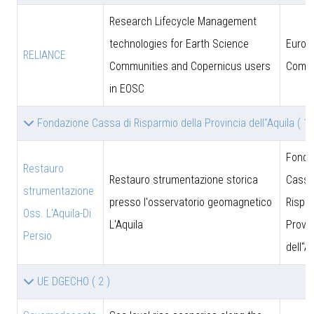
Research Lifecycle Management
technologies for Earth Science
Europ
RELIANCE
Communities and Copernicus users
Commi
in EOSC
Fondazione Cassa di Risparmio della Provincia dell''Aquila
( 1 
Fonda
Restauro
Restauro strumentazione storica
Cassa
strumentazione
presso l'osservatorio geomagnetico
Rispar
Oss. L'Aquila-Di
L'Aquila
Provin
Persio
dell''A
UE DGECHO
( 2 )