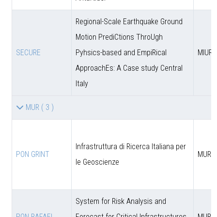
Regional-Scale Earthquake Ground
Motion PrediCtions ThroUgh
SECURE
Pyhsics-based and EmpiRical
MIUR
ApproachEs: A Case study Central
Italy
MUR
( 3 )
Infrastruttura di Ricerca Italiana per
PON GRINT
MUR
le Geoscienze
System for Risk Analysis and
PON RAFAEL
Forecast for Critical Infrastructures
MUR