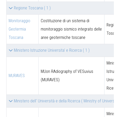
Regione Toscana
( 1 )
Monitoraggio
Costituzione di un sistema di
Regio
Geotermia
monitoraggio sismico integrato delle
Tosca
Toscana
aree geotermiche toscane
Ministero Istruzione Universita' e Ricerca
( 1 )
Minist
MUon RAdiography of VESuvius
Istruz
MURAVES
(MURAVES)
Univer
Ricer
Ministero dell' Università e della Ricerca ( Ministry of Univer
Minist