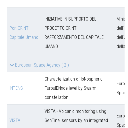
INIZIATIVE IN SUPPORTO DEL
Minist
Pon GRINT -
PROGETTO GRINT -
dell'I
Capitale Umano
RAFFORZAMENTO DEL CAPITALE
dell'U
UMANO
della 
European Space Agency
( 2 )
Characterization of IoNospheric
Europ
INTENS
TurbulENnce level by Swarm
Space
constellation
VISTA - Volcanic monItoring using
Europ
VISTA
SenTinel sensors by an integrated
Space