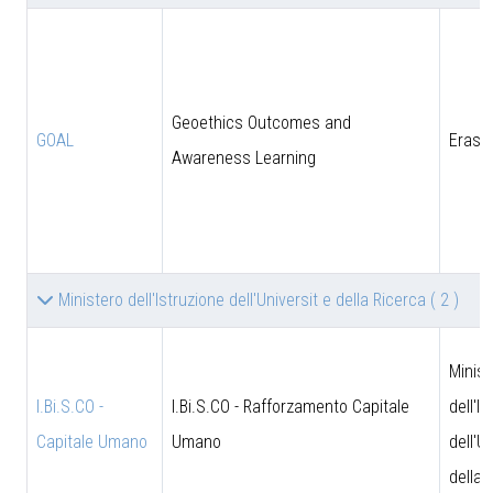
Geoethics Outcomes and
GOAL
Eras
Awareness Learning
Ministero dell'Istruzione dell'Universit e della Ricerca
( 2 )
Minist
I.Bi.S.CO -
I.Bi.S.CO - Rafforzamento Capitale
dell'I
Capitale Umano
Umano
dell'U
della 