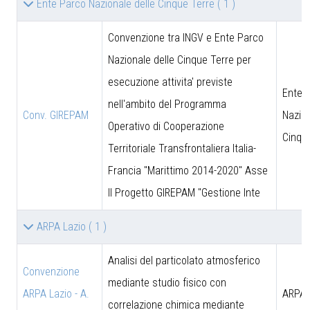
Ente Parco Nazionale delle Cinque Terre
( 1 )
Convenzione tra INGV e Ente Parco
Nazionale delle Cinque Terre per
esecuzione attivita' previste
Ente 
nell'ambito del Programma
Conv. GIREPAM
Nazion
Operativo di Cooperazione
Cinqu
Territoriale Transfrontaliera Italia-
Francia "Marittimo 2014-2020" Asse
II Progetto GIREPAM "Gestione Inte
ARPA Lazio
( 1 )
Analisi del particolato atmosferico
Convenzione
mediante studio fisico con
ARPA Lazio - A.
ARPA 
correlazione chimica mediante