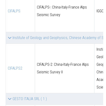
CIFALPS-: China-Italy-France Alps
CIFALPS
IGGCA
Seismic Survey
Institute of Geology and Geophysics, Chinese Academy of S
Instit
Geolo
CIFALPS-2: China-Italy-France Alps
Geoph
CIFALPS2
Seismic Survey II
Chine
Acade
Scien
GESTO ITALIA SRL
( 1 )