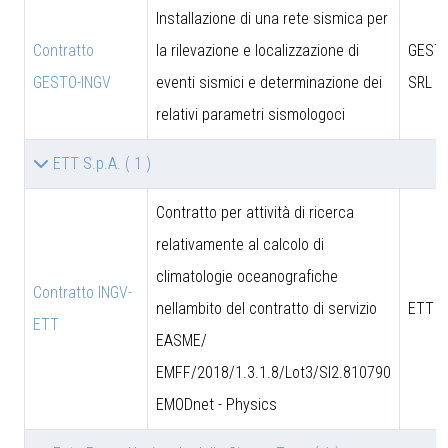
Installazione di una rete sismica per
Contratto
la rilevazione e localizzazione di
GESTO
GESTO-INGV
eventi sismici e determinazione dei
SRL
relativi parametri sismologoci
ETT S.p.A.
( 1 )
Contratto per attività di ricerca
relativamente al calcolo di
climatologie oceanografiche
Contratto INGV-
nellambito del contratto di servizio
ETT S
ETT
EASME/
EMFF/2018/1.3.1.8/Lot3/SI2.810790
EMODnet - Physics