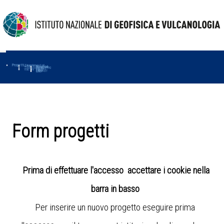
Progetti
Progetti Dipartimentali
Ambiente
Amused
Macmap
Tropomag
Terremoti
Further
Muse
Vulcani
First
Impact
Love-cf
Uno
Form progetti
Prima di effettuare l'accesso accettare i cookie nella
barra in basso
Per inserire un nuovo progetto eseguire prima