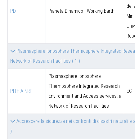
della 
PD
Pianeta Dinamico - Working Earth
Minist
Univer
Resea
Plasmasphere Ionosphere Thermosphere Integrated Researc
Network of Research Facilities
( 1 )
Plasmasphere Ionosphere
Thermosphere Integrated Research
PITHIA-NRF
EC
Environment and Access services: a
Network of Research Facilities
Accrescere la sicurezza nei confronti di disastri naturali e a
)