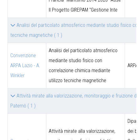
II Progetto GIREPAM "Gestione Inte
Analisi del particolato atmosferico mediante studio fisico co
tecniche magnetiche
( 1 )
Analisi del particolato atmosferico
Convenzione
mediante studio fisico con
ARPA Lazio - A.
ARPA 
correlazione chimica mediante
Winkler
utilizzo tecniche magnetiche
Attività mirate alla valorizzazione, monitoraggio e fruizione did
Paternò
( 1 )
Dipar
Attività mirate alla valorizzazione,
dei be