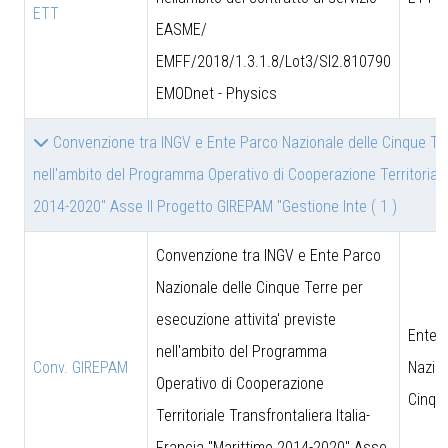
ETT
EASME/
EMFF/2018/1.3.1.8/Lot3/SI2.810790
EMODnet - Physics
Convenzione tra INGV e Ente Parco Nazionale delle Cinque Terr
nell'ambito del Programma Operativo di Cooperazione Territoriale 
2014-2020" Asse II Progetto GIREPAM "Gestione Inte
( 1 )
Convenzione tra INGV e Ente Parco
Nazionale delle Cinque Terre per
esecuzione attivita' previste
Ente 
nell'ambito del Programma
Conv. GIREPAM
Nazion
Operativo di Cooperazione
Cinqu
Territoriale Transfrontaliera Italia-
Francia "Marittimo 2014-2020" Asse