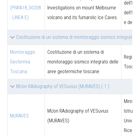
dell'I
(PNRA18_00208
Investigations on mount Melbourne
dell'U
- LINEA E)
volcano and its fumarolic Ice Caves
e dell
Costituzione di un sistema di monitoraggio sismico integrat
Monitoraggio
Costituzione di un sistema di
Regio
Geotermia
monitoraggio sismico integrato delle
Tosca
Toscana
aree geotermiche toscane
MUon RAdiography of VESuvius (MURAVES)
( 1 )
Minist
MUon RAdiography of VESuvius
Istruz
MURAVES
(MURAVES)
Univer
Ricer