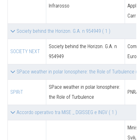
Infrarosso
Applic
Carrar
Society behind the Horizon. G.A. n 954949
( 1 )
Society behind the Horizon. G.A. n
Comun
SOCIETY NEXT
954949
Europ
SPace weather in polar Ionosphere: the Role of Turbulence
( 
SPace weather in polar Ionosphere:
SPIRiT
PNRA
the Role of Turbulence
Accordo operativo tra MISE _ DGISSEG e INGV
( 1 )
Minist
Svilu