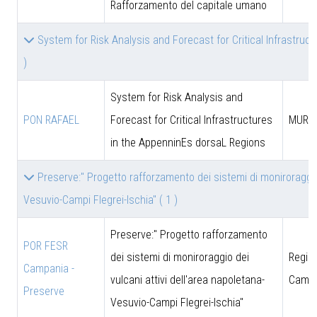
Rafforzamento del capitale umano
System for Risk Analysis and Forecast for Critical Infrastru
)
System for Risk Analysis and
PON RAFAEL
Forecast for Critical Infrastructures
MUR
in the AppenninEs dorsaL Regions
Preserve:" Progetto rafforzamento dei sistemi di moniroraggio 
Vesuvio-Campi Flegrei-Ischia"
( 1 )
Preserve:" Progetto rafforzamento
POR FESR
dei sistemi di moniroraggio dei
Regio
Campania -
vulcani attivi dell'area napoletana-
Campa
Preserve
Vesuvio-Campi Flegrei-Ischia"