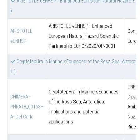
ARISTOTLE eENHSP - Enhanced European Natural Hazard Sci
)
ARISTOTLE eENHSP - Enhanced
ARISTOTLE
Comun
European Natural Hazard Scientific
eENHSP
Europ
Partnership ECHO/2020/OP/0001
CryptotepHra In Marine sEquences of the Ross Sea, Antarctica
1 )
CNR-D
CryptotepHra In Marine sEquences
CHIMERA -
Dipart
of the Ross Sea, Antarctica:
PNRA18_00158–
Amb. 
implications and potential
A- Del Carlo
Naz. d
applications
Ricer