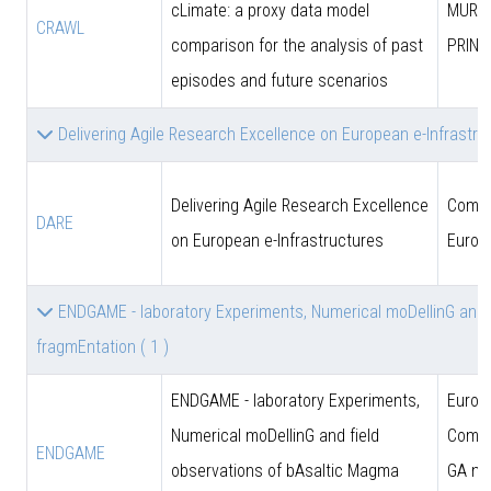
cLimate: a proxy data model
MUR (
CRAWL
comparison for the analysis of past
PRIN)
episodes and future scenarios
Delivering Agile Research Excellence on European e-Infrastr
Delivering Agile Research Excellence
Comun
DARE
on European e-Infrastructures
Europ
ENDGAME - laboratory Experiments, Numerical moDellinG and 
fragmEntation
( 1 )
ENDGAME - laboratory Experiments,
Europ
Numerical moDellinG and field
Commi
ENDGAME
observations of bAsaltic Magma
GA n.