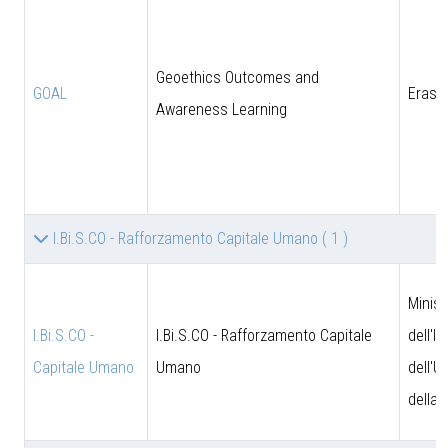
Geoethics Outcomes and
GOAL
Eras
Awareness Learning
I.Bi.S.CO - Rafforzamento Capitale Umano
( 1 )
Minist
I.Bi.S.CO -
I.Bi.S.CO - Rafforzamento Capitale
dell'I
Capitale Umano
Umano
dell'U
della 