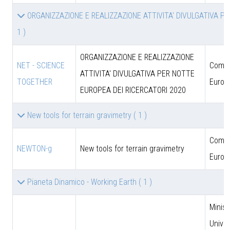
ORGANIZZAZIONE E REALIZZAZIONE ATTIVITA' DIVULGATIVA P
1 )
ORGANIZZAZIONE E REALIZZAZIONE
NET - SCIENCE
Comun
ATTIVITA' DIVULGATIVA PER NOTTE
TOGETHER
Europ
EUROPEA DEI RICERCATORI 2020
New tools for terrain gravimetry
( 1 )
Comun
NEWTON-g
New tools for terrain gravimetry
Europ
Pianeta Dinamico - Working Earth
( 1 )
Minist
Univer