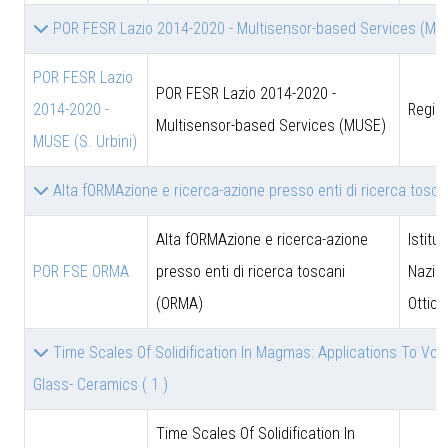
POR FESR Lazio 2014-2020 - Multisensor-based Services (M
POR FESR Lazio
POR FESR Lazio 2014-2020 -
2014-2020 -
Regio
Multisensor-based Services (MUSE)
MUSE (S. Urbini)
Alta fORMAzione e ricerca-azione presso enti di ricerca tosc
Alta fORMAzione e ricerca-azione
Istitut
POR FSE ORMA
presso enti di ricerca toscani
Nazion
(ORMA)
Ottica
Time Scales Of Solidification In Magmas: Applications To Volca
Glass- Ceramics
( 1 )
Time Scales Of Solidification In