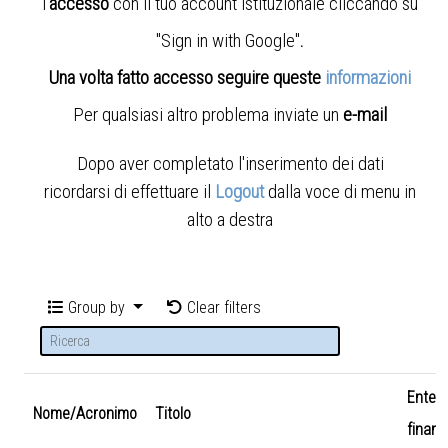
l'
accesso
con il tuo account istituzionale cliccando su
"Sign in with Google"
.
Una volta fatto accesso seguire queste
informazioni
Per qualsiasi altro problema inviate un
e-mail
Dopo aver completato l'inserimento dei dati
ricordarsi di effettuare il
Logout
dalla voce di menu in
alto a destra
Group by
Clear filters
Ente
Nome/Acronimo
Titolo
finanz