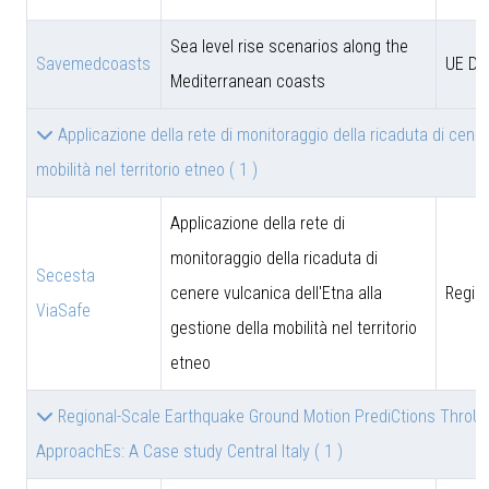
Sea level rise scenarios along the
Savemedcoasts
UE D
Mediterranean coasts
Applicazione della rete di monitoraggio della ricaduta di cener
mobilità nel territorio etneo
( 1 )
Applicazione della rete di
monitoraggio della ricaduta di
Secesta
cenere vulcanica dell'Etna alla
Region
ViaSafe
gestione della mobilità nel territorio
etneo
Regional-Scale Earthquake Ground Motion PrediCtions ThroU
ApproachEs: A Case study Central Italy
( 1 )