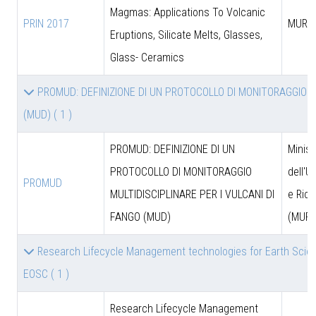
Magmas: Applications To Volcanic
PRIN 2017
MUR
Eruptions, Silicate Melts, Glasses,
Glass- Ceramics
PROMUD: DEFINIZIONE DI UN PROTOCOLLO DI MONITORAGGIO MU
(MUD)
( 1 )
PROMUD: DEFINIZIONE DI UN
Minist
PROTOCOLLO DI MONITORAGGIO
dell'U
PROMUD
MULTIDISCIPLINARE PER I VULCANI DI
e Rice
FANGO (MUD)
(MUR)
Research Lifecycle Management technologies for Earth Scie
EOSC
( 1 )
Research Lifecycle Management