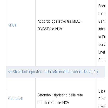
Econo
Direzi
Accordo operativo tra MISE _
Genera
SPOT
DGISSEG e INGV
Infras
la Sic
dei Si
Energe
Geomi
Stromboli: ripristino della rete multifunzionale INGV
( 1 )
♿
Dipar
Stromboli: ripristino della rete
Stromboli
Prote
multifunzionale INGV
Civile