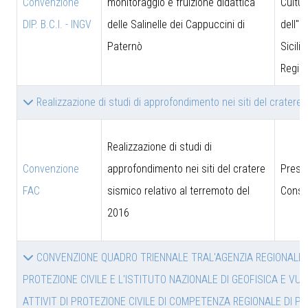
Convenzione
monitoraggio e fruizione didattica
Cultur
DIP. B.C.I. - INGV
delle Salinelle dei Cappuccini di
dell''I
Paternò
Sicili
Region
Realizzazione di studi di approfondimento nei siti del cratere
Realizzazione di studi di
Convenzione
approfondimento nei siti del cratere
Presi
FAC
sismico relativo al terremoto del
Consig
2016
CONVENZIONE QUADRO TRIENNALE TRAL'AGENZIA REGIONALE P
PROTEZIONE CIVILE E L'ISTITUTO NAZIONALE DI GEOFISICA E VUL
ATTIVIT DI PROTEZIONE CIVILE DI COMPETENZA REGIONALE DI PI