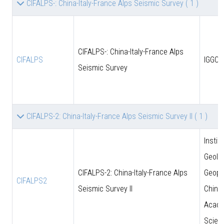
CIFALPS-: China-Italy-France Alps Seismic Survey
( 1 )
CIFALPS-: China-Italy-France Alps
CIFALPS
IGGCA
Seismic Survey
CIFALPS-2: China-Italy-France Alps Seismic Survey II
( 1 )
Instit
Geolo
CIFALPS-2: China-Italy-France Alps
Geoph
CIFALPS2
Seismic Survey II
Chine
Acade
Scien