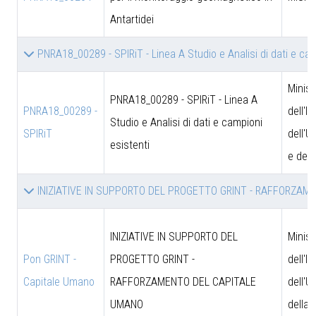
Antartidei
PNRA18_00289 - SPIRiT - Linea A Studio e Analisi di dati e ca
Minist
PNRA18_00289 - SPIRiT - Linea A
PNRA18_00289 -
dell'I
Studio e Analisi di dati e campioni
SPIRiT
dell'U
esistenti
e dell
INIZIATIVE IN SUPPORTO DEL PROGETTO GRINT - RAFFORZA
INIZIATIVE IN SUPPORTO DEL
Minist
Pon GRINT -
PROGETTO GRINT -
dell'I
Capitale Umano
RAFFORZAMENTO DEL CAPITALE
dell'U
UMANO
della 