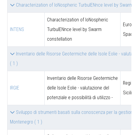
Characterization of IoNospheric TurbulENnce level by Swarm 
Characterization of IoNospheric
Europ
INTENS
TurbulENnce level by Swarm
Space
constellation
Inventario delle Risorse Geotermiche delle Isole Eolie - valutazi
( 1 )
Inventario delle Risorse Geotermiche
Regio
IRGIE
delle Isole Eolie - valutazione del
Sicili
potenziale e possibilità di utilizzo -
Sviluppo di strumenti basati sulla conoscenza per la gestione
Montenegro
( 1 )