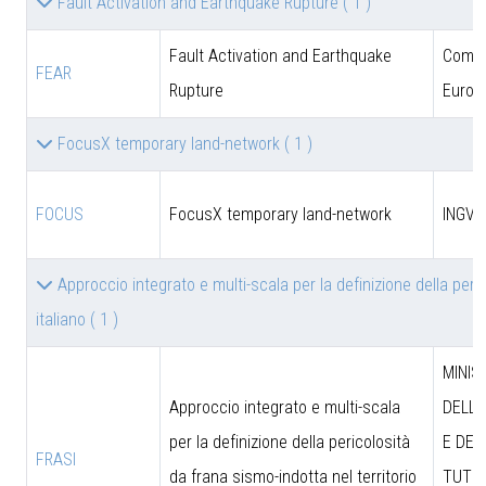
Fault Activation and Earthquake Rupture
( 1 )
Fault Activation and Earthquake
Comun
FEAR
Rupture
Europ
FocusX temporary land-network
( 1 )
FOCUS
FocusX temporary land-network
INGV
Approccio integrato e multi-scala per la definizione della peric
italiano
( 1 )
MINIS
Approccio integrato e multi-scala
DELL’
per la definizione della pericolosità
E DEL
FRASI
da frana sismo-indotta nel territorio
TUTEL