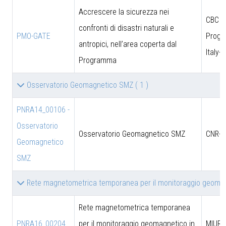
Accrescere la sicurezza nei
CBC
confronti di disastri naturali e
PMO-GATE
Prog
antropici, nell’area coperta dal
Italy-
Programma
Osservatorio Geomagnetico SMZ
( 1 )
PNRA14_00106 -
Osservatorio
Osservatorio Geomagnetico SMZ
CNR-D
Geomagnetico
SMZ
Rete magnetometrica temporanea per il monitoraggio geomag
Rete magnetometrica temporanea
PNRA16_00204
per il monitoraggio geomagnetico in
MIUR