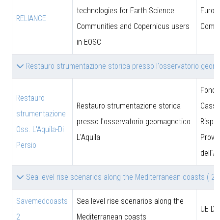
technologies for Earth Science
Europ
RELIANCE
Communities and Copernicus users
Commi
in EOSC
Restauro strumentazione storica presso l'osservatorio geom
Fonda
Restauro
Restauro strumentazione storica
Cassa
strumentazione
presso l'osservatorio geomagnetico
Rispar
Oss. L'Aquila-Di
L'Aquila
Provin
Persio
dell''A
Sea level rise scenarios along the Mediterranean coasts
( 2 )
Savemedcoasts
Sea level rise scenarios along the
UE D
2
Mediterranean coasts