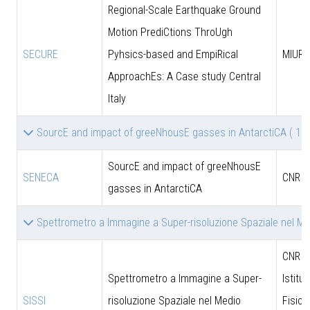
Regional-Scale Earthquake Ground
Motion PrediCtions ThroUgh
SECURE
Pyhsics-based and EmpiRical
MIUR
ApproachEs: A Case study Central
Italy
SourcE and impact of greeNhousE gasses in AntarctiCA
( 1 )
SourcE and impact of greeNhousE
SENECA
CNR
gasses in AntarctiCA
Spettrometro a Immagine a Super-risoluzione Spaziale nel Me
CNR - 
Spettrometro a Immagine a Super-
Istitut
SISSI
risoluzione Spaziale nel Medio
Fisica