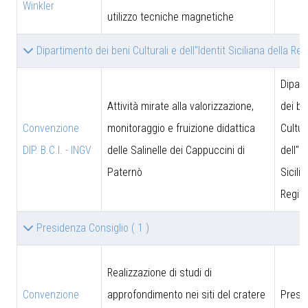
Winkler
utilizzo tecniche magnetiche
Dipartimento dei beni Culturali e dell''Identit Siciliana della Re
Dipar
Attività mirate alla valorizzazione,
dei be
Convenzione
monitoraggio e fruizione didattica
Cultur
DIP. B.C.I. - INGV
delle Salinelle dei Cappuccini di
dell''I
Paternò
Sicili
Region
Presidenza Consiglio
( 1 )
Realizzazione di studi di
Convenzione
approfondimento nei siti del cratere
Presi