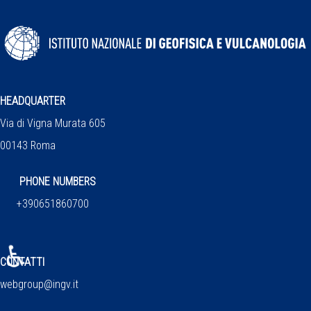
HEADQUARTER
Via di Vigna Murata 605
00143 Roma
PHONE NUMBERS
+390651860700
♿
CONTATTI
webgroup@ingv.it