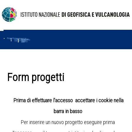
Progetti
Progetti Dipartimentali
Ambiente
Amused
Macmap
Tropomag
Terremoti
Further
Muse
Vulcani
First
Impact
Love-cf
Uno
Form progetti
Prima di effettuare l'accesso accettare i cookie nella
barra in basso
Per inserire un nuovo progetto eseguire prima