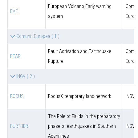
European Volcano Early warning
Comun
EVE
system
Europ
Comunit Europea
( 1 )
Fault Activation and Earthquake
Comun
FEAR
Rupture
Europ
INGV
( 2 )
FOCUS
FocusX temporary land-network
INGV
The Role of Fluids in the preparatory
FURTHER
phase of earthquakes in Southern
INGV
Apennines