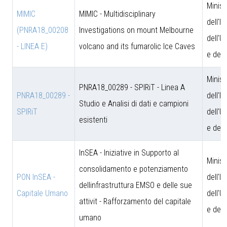
Minist
MIMIC
MIMIC - Multidisciplinary
dell'I
(PNRA18_00208
Investigations on mount Melbourne
dell'U
- LINEA E)
volcano and its fumarolic Ice Caves
e dell
Minist
PNRA18_00289 - SPIRiT - Linea A
PNRA18_00289 -
dell'I
Studio e Analisi di dati e campioni
SPIRiT
dell'U
esistenti
e dell
InSEA - Iniziative in Supporto al
Minist
consolidamento e potenziamento
PON InSEA -
dell'I
dellinfrastruttura EMSO e delle sue
Capitale Umano
dell'U
attivit - Rafforzamento del capitale
e dell
umano