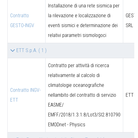
Installazione di una rete sismica per
Contratto
la rilevazione e localizzazione di
GESTO
GESTO-INGV
eventi sismici e determinazione dei
SRL
relativi parametri sismologoci
ETT S.p.A.
( 1 )
Contratto per attività di ricerca
relativamente al calcolo di
climatologie oceanografiche
Contratto INGV-
nellambito del contratto di servizio
ETT S
ETT
EASME/
EMFF/2018/1.3.1.8/Lot3/SI2.810790
EMODnet - Physics