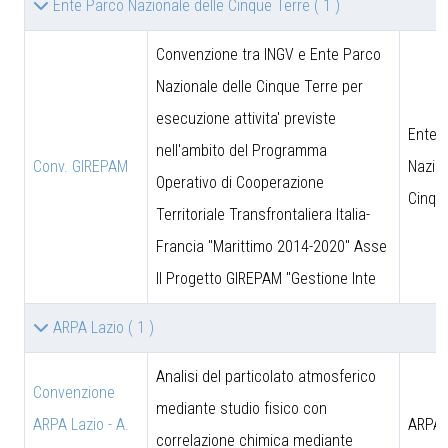
Ente Parco Nazionale delle Cinque Terre
( 1 )
Convenzione tra INGV e Ente Parco
Nazionale delle Cinque Terre per
esecuzione attivita' previste
Ente 
nell'ambito del Programma
Conv. GIREPAM
Nazion
Operativo di Cooperazione
Cinqu
Territoriale Transfrontaliera Italia-
Francia "Marittimo 2014-2020" Asse
II Progetto GIREPAM "Gestione Inte
ARPA Lazio
( 1 )
Analisi del particolato atmosferico
Convenzione
mediante studio fisico con
ARPA Lazio - A.
ARPA 
correlazione chimica mediante