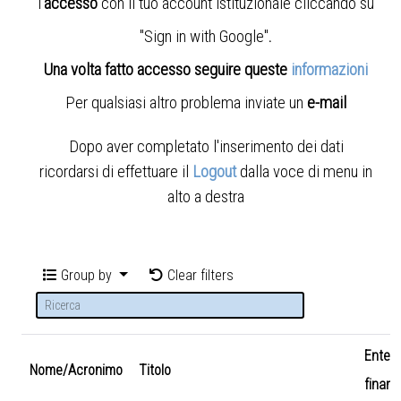
l'
accesso
con il tuo account istituzionale cliccando su
"Sign in with Google"
.
Una volta fatto accesso seguire queste
informazioni
Per qualsiasi altro problema inviate un
e-mail
Dopo aver completato l'inserimento dei dati
ricordarsi di effettuare il
Logout
dalla voce di menu in
alto a destra
Group by
Clear filters
Ente
Nome/Acronimo
Titolo
finanz