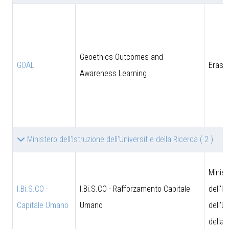
Geoethics Outcomes and
GOAL
Eras
Awareness Learning
Ministero dell'Istruzione dell'Universit e della Ricerca
( 2 )
Minist
I.Bi.S.CO -
I.Bi.S.CO - Rafforzamento Capitale
dell'I
Capitale Umano
Umano
dell'U
della 