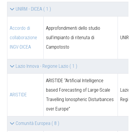
UNIRM - DICEA
( 1 )
Accordo di
Approfondimenti dello studio
collaborazione
sull'impianto di ritenuta di
UNIRM
INGV-DICEA
Campotosto
Lazio Innova - Regione Lazio
( 1 )
ARISTIDE “Artificial Intelligence
based Forecasting of Large-Scale
Lazio 
ARISTIDE
Travelling Ionospheric Disturbances
Regio
over Europe”
Comunità Europea
( 8 )