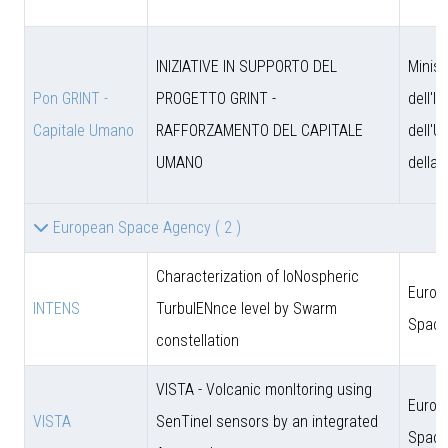
INIZIATIVE IN SUPPORTO DEL
Minist
Pon GRINT -
PROGETTO GRINT -
dell'I
Capitale Umano
RAFFORZAMENTO DEL CAPITALE
dell'U
UMANO
della 
European Space Agency
( 2 )
Characterization of IoNospheric
Europ
INTENS
TurbulENnce level by Swarm
Space
constellation
VISTA - Volcanic monItoring using
Europ
VISTA
SenTinel sensors by an integrated
Space