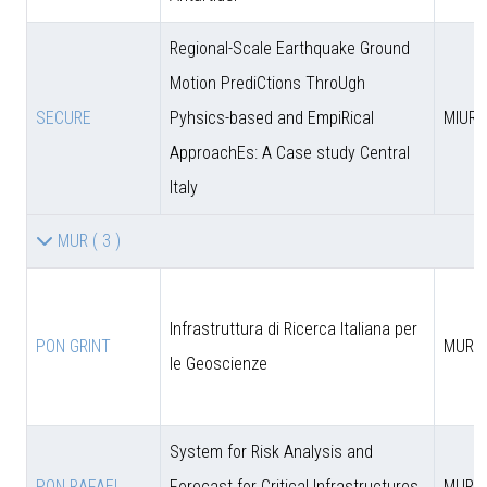
Regional-Scale Earthquake Ground
Motion PrediCtions ThroUgh
SECURE
Pyhsics-based and EmpiRical
MIUR
ApproachEs: A Case study Central
Italy
MUR
( 3 )
Infrastruttura di Ricerca Italiana per
PON GRINT
MUR
le Geoscienze
System for Risk Analysis and
PON RAFAEL
Forecast for Critical Infrastructures
MUR