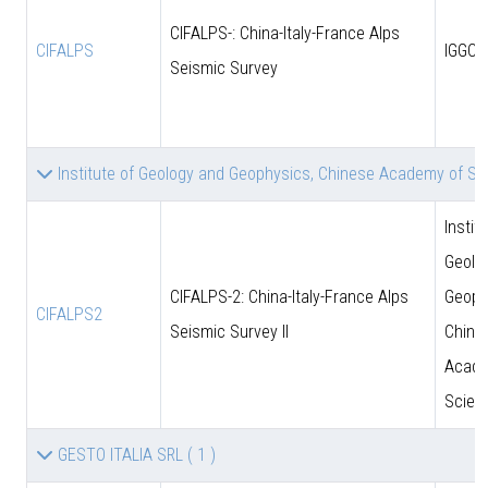
CIFALPS-: China-Italy-France Alps
CIFALPS
IGGCA
Seismic Survey
Institute of Geology and Geophysics, Chinese Academy of S
Instit
Geolo
CIFALPS-2: China-Italy-France Alps
Geoph
CIFALPS2
Seismic Survey II
Chine
Acade
Scien
GESTO ITALIA SRL
( 1 )