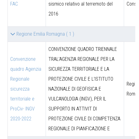
FAC
sismico relativo al terremoto del
Consig
2016
Regione Emilia Romagna
( 1 )
CONVENZIONE QUADRO TRIENNALE
Convenzione
TRAL'AGENZIA REGIONALE PER LA
quadro Agenzia
SICUREZZA TERRITORIALE E LA
Regionale
PROTEZIONE CIVILE E L'ISTITUTO
Region
sicurezza
NAZIONALE DI GEOFISICA E
Roma
territoriale e
VULCANOLOGIA (INGV), PER IL
ProCiv- INGV
SUPPORTO IN ATTIVIT DI
2020-2022
PROTEZIONE CIVILE DI COMPETENZA
REGIONALE DI PIANFICAZIONE E