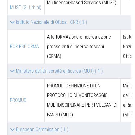
Multisensor-based Services (MUSE)
MUSE (S. Urbini)
Istituto Nazionale di Ottica - CNR
( 1 )
Alta fORMAzione e ricerca-azione
Istitut
POR FSE ORMA
presso enti di ricerca toscani
Nazion
(ORMA)
Ottica
Ministero dell'Università e Ricerca (MUR)
( 1 )
PROMUD: DEFINIZIONE DI UN
Minist
PROTOCOLLO DI MONITORAGGIO
dell'U
PROMUD
MULTIDISCIPLINARE PER I VULCANI DI
e Rice
FANGO (MUD)
(MUR)
European Commission
( 1 )