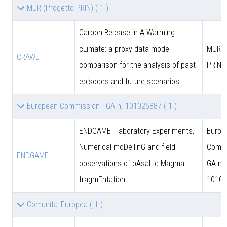
MUR (Progetto PRIN)
( 1 )
Carbon Release in A Warming
cLimate: a proxy data model
MUR (
CRAWL
comparison for the analysis of past
PRIN)
episodes and future scenarios
European Commission - GA n. 101025887
( 1 )
ENDGAME - laboratory Experiments,
Europ
Numerical moDellinG and field
Commi
ENDGAME
observations of bAsaltic Magma
GA n.
fragmEntation
10102
Comunita' Europea
( 1 )