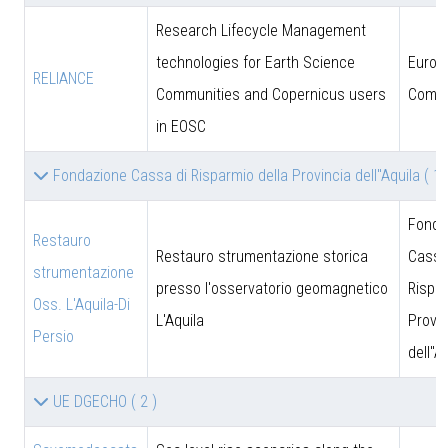
Research Lifecycle Management
technologies for Earth Science
Europ
RELIANCE
Communities and Copernicus users
Commi
in EOSC
Fondazione Cassa di Risparmio della Provincia dell''Aquila
( 1 
Fonda
Restauro
Restauro strumentazione storica
Cassa
strumentazione
presso l'osservatorio geomagnetico
Rispar
Oss. L'Aquila-Di
L'Aquila
Provin
Persio
dell''A
UE DGECHO
( 2 )