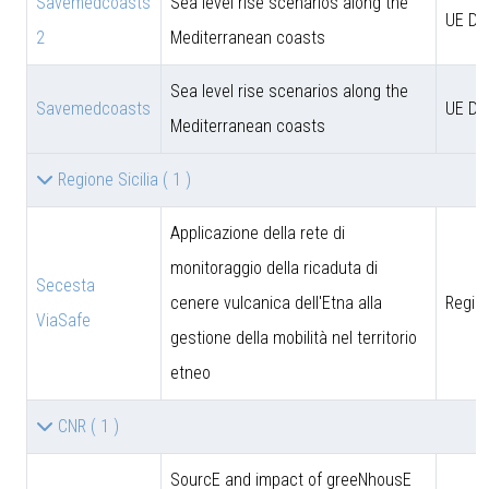
Savemedcoasts
Sea level rise scenarios along the
UE D
2
Mediterranean coasts
Sea level rise scenarios along the
Savemedcoasts
UE D
Mediterranean coasts
Regione Sicilia
( 1 )
Applicazione della rete di
monitoraggio della ricaduta di
Secesta
cenere vulcanica dell'Etna alla
Region
ViaSafe
gestione della mobilità nel territorio
etneo
CNR
( 1 )
SourcE and impact of greeNhousE