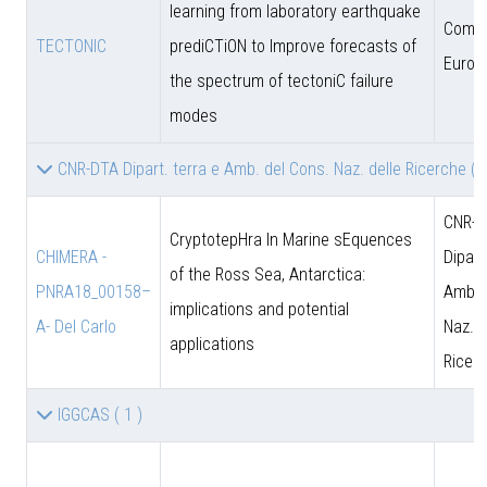
learning from laboratory earthquake
Comun
TECTONIC
prediCTiON to Improve forecasts of
Europ
the spectrum of tectoniC failure
modes
CNR-DTA Dipart. terra e Amb. del Cons. Naz. delle Ricerche
( 
CNR-D
CryptotepHra In Marine sEquences
CHIMERA -
Dipart
of the Ross Sea, Antarctica:
PNRA18_00158–
Amb. 
implications and potential
A- Del Carlo
Naz. d
applications
Ricer
IGGCAS
( 1 )