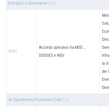
Energetici e Geominerari
( 1 )
Minist
Svilu
Econo
Direzi
Accordo operativo tra MISE _
Genera
SPOT
DGISSEG e INGV
Infras
la Sic
dei Si
Energe
Geomi
Dipartimento Protezione Civile
( 1 )