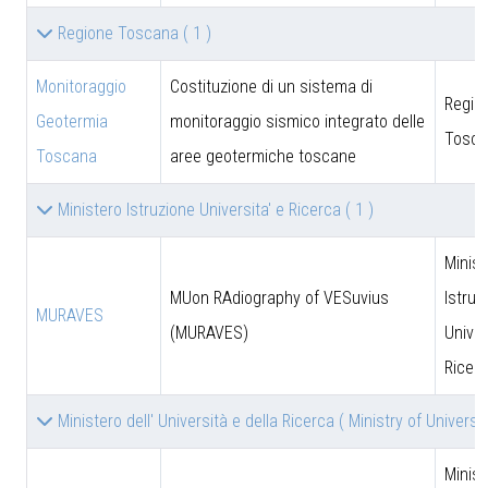
Regione Toscana
( 1 )
Monitoraggio
Costituzione di un sistema di
Regio
Geotermia
monitoraggio sismico integrato delle
Tosca
Toscana
aree geotermiche toscane
Ministero Istruzione Universita' e Ricerca
( 1 )
Minist
MUon RAdiography of VESuvius
Istruz
MURAVES
(MURAVES)
Univer
Ricer
Ministero dell' Università e della Ricerca ( Ministry of Univer
Minist