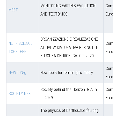
MONITORING EARTH'S EVOLUTION
Comun
MEET
AND TECTONICS
Europ
ORGANIZZAZIONE E REALIZZAZIONE
NET - SCIENCE
Comun
ATTIVITA' DIVULGATIVA PER NOTTE
TOGETHER
Europ
EUROPEA DEI RICERCATORI 2020
Comun
NEWTON-g
New tools for terrain gravimetry
Europ
Society behind the Horizon. G.A. n
Comun
SOCIETY NEXT
954949
Europ
The physics of Earthquake faulting: