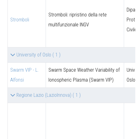
Dipar
Stromboli: ripristino della rete
Stromboli
Prote
multifunzionale INGV
Civile
University of Oslo
( 1 )
Swarm VIP - L.
Swarm Space Weather Variability of
Univer
Alfonsi
Ionospheric Plasma (Swarm VIP)
Oslo
Regione Lazio (LazioInnova)
( 1 )