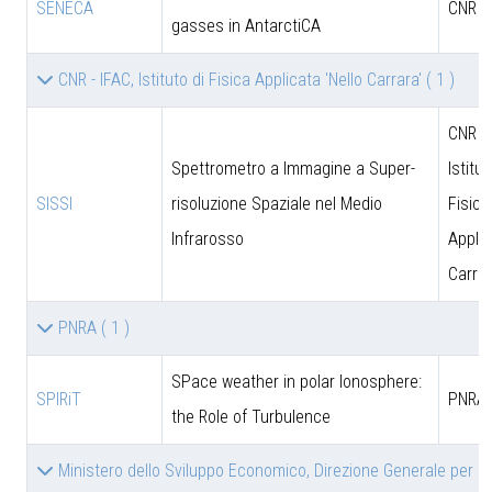
SENECA
CNR
gasses in AntarctiCA
CNR - IFAC, Istituto di Fisica Applicata 'Nello Carrara'
( 1 )
CNR - 
Spettrometro a Immagine a Super-
Istitut
SISSI
risoluzione Spaziale nel Medio
Fisica
Infrarosso
Applic
Carrar
PNRA
( 1 )
SPace weather in polar Ionosphere:
SPIRiT
PNRA
the Role of Turbulence
Ministero dello Sviluppo Economico, Direzione Generale per le 