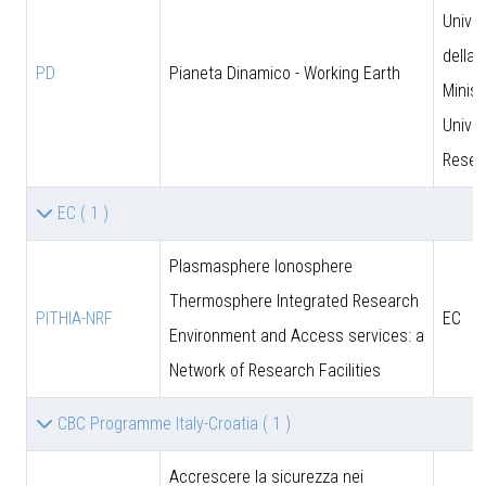
Univer
della 
PD
Pianeta Dinamico - Working Earth
Minist
Univer
Resea
EC
( 1 )
Plasmasphere Ionosphere
Thermosphere Integrated Research
PITHIA-NRF
EC
Environment and Access services: a
Network of Research Facilities
CBC Programme Italy-Croatia
( 1 )
Accrescere la sicurezza nei