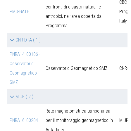
CBC
confronti di disastri naturali e
PMO-GATE
Prog
antropici, nell’area coperta dal
Italy-
Programma
CNR-DTA
( 1 )
PNRA14_00106 -
Osservatorio
Osservatorio Geomagnetico SMZ
CNR-D
Geomagnetico
SMZ
MIUR
( 2 )
Rete magnetometrica temporanea
PNRA16_00204
per il monitoraggio geomagnetico in
MIUR
Antartidei