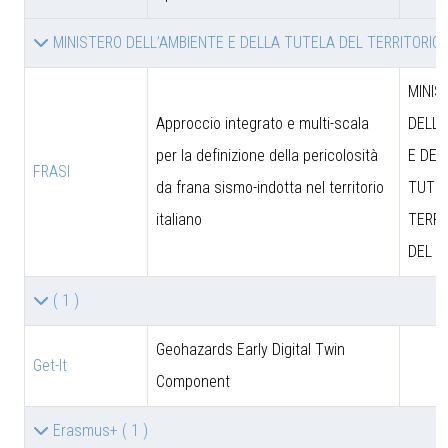
MINISTERO DELL’AMBIENTE E DELLA TUTELA DEL TERRITORIO
MINIS
Approccio integrato e multi-scala
DELL’
per la definizione della pericolosità
E DEL
FRASI
da frana sismo-indotta nel territorio
TUTEL
italiano
TERRI
DEL M
( 1 )
Geohazards Early Digital Twin
Get-It
Component
Erasmus+
( 1 )