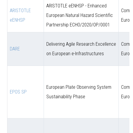
ARISTOTLE eENHSP - Enhanced
ARISTOTLE
Comun
European Natural Hazard Scientific
eENHSP
Europ
Partnership ECHO/2020/OP/0001
Delivering Agile Research Excellence
Comun
DARE
on European e-Infrastructures
Europ
European Plate Observing System
Comun
EPOS SP
Sustainability Phase
Europ