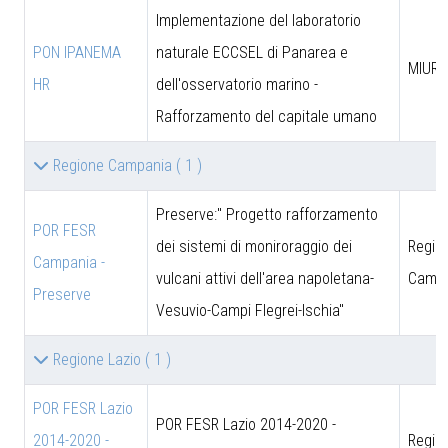
Implementazione del laboratorio
PON IPANEMA
naturale ECCSEL di Panarea e
MIUR -
HR
dell'osservatorio marino -
Rafforzamento del capitale umano
Regione Campania
( 1 )
Preserve:" Progetto rafforzamento
POR FESR
dei sistemi di moniroraggio dei
Regio
Campania -
vulcani attivi dell'area napoletana-
Campa
Preserve
Vesuvio-Campi Flegrei-Ischia"
Regione Lazio
( 1 )
POR FESR Lazio
POR FESR Lazio 2014-2020 -
2014-2020 -
Regio