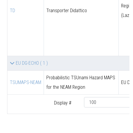
Regio
TD
Transporter Didattico
(Lazio
EU DG-ECHO
( 1 )
Probabilistic TSUnami Hazard MAPS
TSUMAPS-NEAM
EU DG
for the NEAM Region
Display #