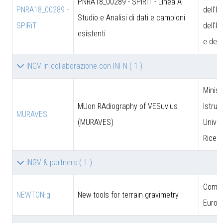
PNRA18_00289 - SPIRiT - Linea A
PNRA18_00289 -
dell'I
Studio e Analisi di dati e campioni
SPIRiT
dell'U
esistenti
e dell
INGV in collaborazione con INFN
( 1 )
Minist
MUon RAdiography of VESuvius
Istruz
MURAVES
(MURAVES)
Univer
Ricer
INGV & partners
( 1 )
Comun
NEWTON-g
New tools for terrain gravimetry
Europ