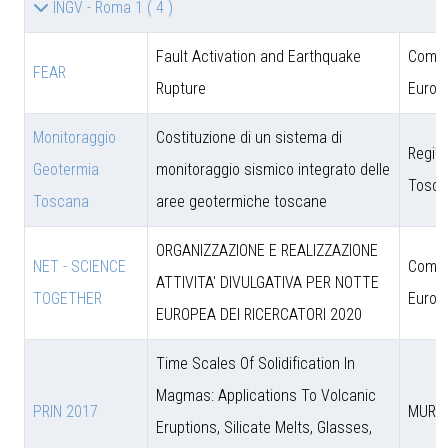
INGV - Roma 1
( 4 )
Fault Activation and Earthquake
Comun
FEAR
Rupture
Europ
Monitoraggio
Costituzione di un sistema di
Regio
Geotermia
monitoraggio sismico integrato delle
Tosca
Toscana
aree geotermiche toscane
ORGANIZZAZIONE E REALIZZAZIONE
NET - SCIENCE
Comun
ATTIVITA' DIVULGATIVA PER NOTTE
TOGETHER
Europ
EUROPEA DEI RICERCATORI 2020
Time Scales Of Solidification In
Magmas: Applications To Volcanic
PRIN 2017
MUR
Eruptions, Silicate Melts, Glasses,