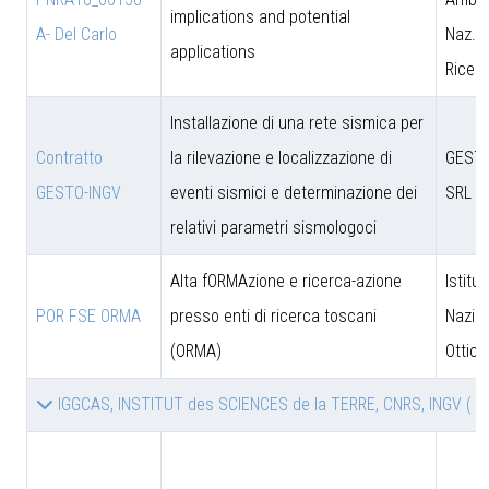
implications and potential
A- Del Carlo
Naz. d
applications
Ricer
Installazione di una rete sismica per
Contratto
la rilevazione e localizzazione di
GESTO
GESTO-INGV
eventi sismici e determinazione dei
SRL
relativi parametri sismologoci
Alta fORMAzione e ricerca-azione
Istitut
POR FSE ORMA
presso enti di ricerca toscani
Nazion
(ORMA)
Ottica
IGGCAS, INSTITUT des SCIENCES de la TERRE, CNRS, INGV
( 2 