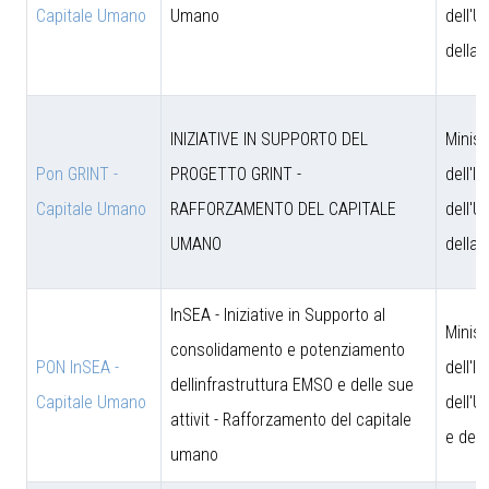
Capitale Umano
Umano
dell'U
della 
INIZIATIVE IN SUPPORTO DEL
Minist
Pon GRINT -
PROGETTO GRINT -
dell'I
Capitale Umano
RAFFORZAMENTO DEL CAPITALE
dell'U
UMANO
della 
InSEA - Iniziative in Supporto al
Minist
consolidamento e potenziamento
PON InSEA -
dell'I
dellinfrastruttura EMSO e delle sue
Capitale Umano
dell'U
attivit - Rafforzamento del capitale
e dell
umano