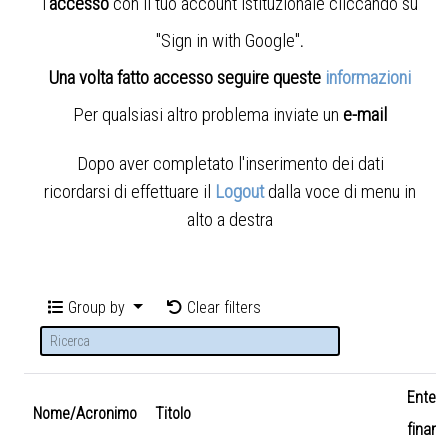
l'
accesso
con il tuo account istituzionale cliccando su
"Sign in with Google"
.
Una volta fatto accesso seguire queste
informazioni
Per qualsiasi altro problema inviate un
e-mail
Dopo aver completato l'inserimento dei dati
ricordarsi di effettuare il
Logout
dalla voce di menu in
alto a destra
Group by
Clear filters
Ente
Nome/Acronimo
Titolo
finanz