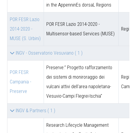
in the AppenninEs dorsaL Regions
POR FESR Lazio
POR FESR Lazio 2014-2020 -
2014-2020 -
Regio
Multisensor-based Services (MUSE)
MUSE (S. Urbini)
INGV - Osservatorio Vesuviano
( 1 )
Preserve:" Progetto rafforzamento
POR FESR
dei sistemi di moniroraggio dei
Regio
Campania -
vulcani attivi dell'area napoletana-
Campa
Preserve
Vesuvio-Campi Flegrei-Ischia"
INGV & Partners
( 1 )
Research Lifecycle Management