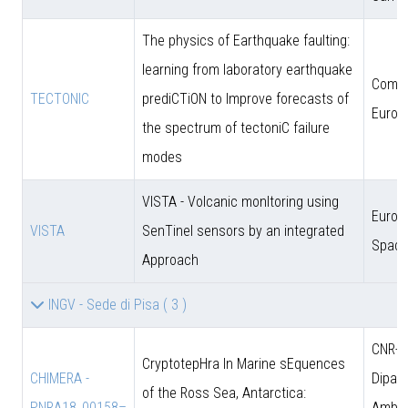
The physics of Earthquake faulting:
learning from laboratory earthquake
Comun
TECTONIC
prediCTiON to Improve forecasts of
Europ
the spectrum of tectoniC failure
modes
VISTA - Volcanic monItoring using
Europ
VISTA
SenTinel sensors by an integrated
Space
Approach
INGV - Sede di Pisa
( 3 )
CNR-D
CryptotepHra In Marine sEquences
CHIMERA -
Dipart
of the Ross Sea, Antarctica:
PNRA18_00158–
Amb. 