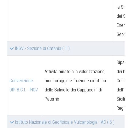
la Sic
dei Si
Energe
Geomi
INGV - Sezione di Catania
( 1 )
Dipar
Attività mirate alla valorizzazione,
dei be
Convenzione
monitoraggio e fruizione didattica
Cultur
DIP. B.C.I. - INGV
delle Salinelle dei Cappuccini di
dell''I
Paternò
Sicili
Region
Istituto Nazionale di Geofisica e Vulcanologia - AC
( 6 )