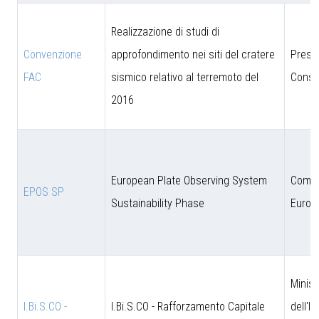
Realizzazione di studi di
Convenzione
approfondimento nei siti del cratere
Presi
FAC
sismico relativo al terremoto del
Consig
2016
European Plate Observing System
Comun
EPOS SP
Sustainability Phase
Europ
Minist
I.Bi.S.CO -
I.Bi.S.CO - Rafforzamento Capitale
dell'I