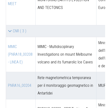
MEET
AND TECTONICS
Europ
CNR
( 3 )
Minist
MIMIC
MIMIC - Multidisciplinary
dell'I
(PNRA18_00208
Investigations on mount Melbourne
dell'U
- LINEA E)
volcano and its fumarolic Ice Caves
e dell
Rete magnetometrica temporanea
PNRA16_00204
per il monitoraggio geomagnetico in
MIUR
Antartidei
Minist