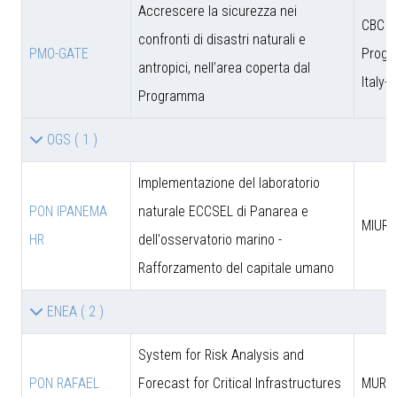
Accrescere la sicurezza nei
CBC
confronti di disastri naturali e
PMO-GATE
Prog
antropici, nell’area coperta dal
Italy-
Programma
OGS
( 1 )
Implementazione del laboratorio
PON IPANEMA
naturale ECCSEL di Panarea e
MIUR -
HR
dell'osservatorio marino -
Rafforzamento del capitale umano
ENEA
( 2 )
System for Risk Analysis and
PON RAFAEL
Forecast for Critical Infrastructures
MUR