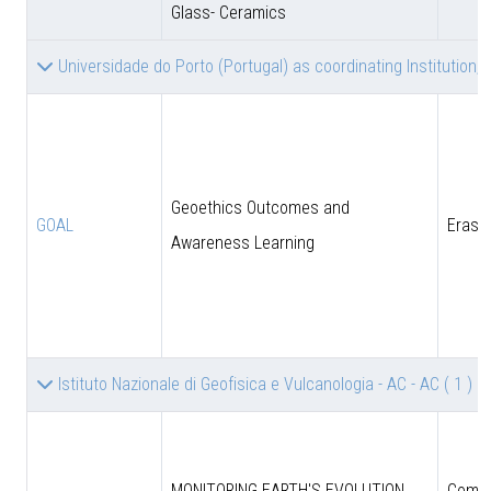
Glass- Ceramics
Universidade do Porto (Portugal) as coordinating Institution, 
Geoethics Outcomes and
GOAL
Eras
Awareness Learning
Istituto Nazionale di Geofisica e Vulcanologia - AC - AC
( 1 )
MONITORING EARTH'S EVOLUTION
Comun