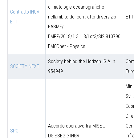
climatologie oceanografiche
Contratto INGV-
nellambito del contratto di servizio
ETT S
ETT
EASME/
EMFF/2018/1.3.1.8/Lot3/SI2.810790
EMODnet - Physics
Society behind the Horizon. G.A. n
Comun
SOCIETY NEXT
954949
Europ
Minist
Svilu
Econo
Direzi
Accordo operativo tra MISE _
Genera
SPOT
DGISSEG e INGV
Infras