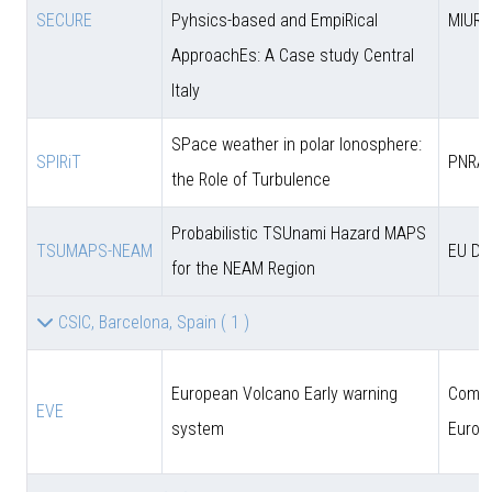
SECURE
Pyhsics-based and EmpiRical
MIUR
ApproachEs: A Case study Central
Italy
SPace weather in polar Ionosphere:
SPIRiT
PNRA
the Role of Turbulence
Probabilistic TSUnami Hazard MAPS
TSUMAPS-NEAM
EU DG
for the NEAM Region
CSIC, Barcelona, Spain
( 1 )
European Volcano Early warning
Comun
EVE
system
Europ