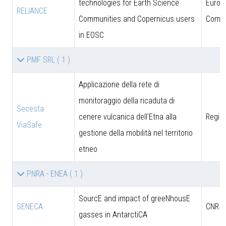
technologies for Earth Science
Europ
RELIANCE
Communities and Copernicus users
Commi
in EOSC
PMF SRL
( 1 )
Applicazione della rete di
monitoraggio della ricaduta di
Secesta
cenere vulcanica dell'Etna alla
Region
ViaSafe
gestione della mobilità nel territorio
etneo
PNRA - ENEA
( 1 )
SourcE and impact of greeNhousE
SENECA
CNR
gasses in AntarctiCA