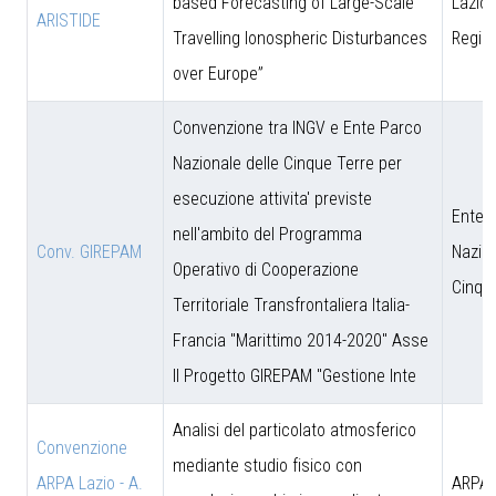
based Forecasting of Large-Scale
Lazio 
ARISTIDE
Travelling Ionospheric Disturbances
Regio
over Europe”
Convenzione tra INGV e Ente Parco
Nazionale delle Cinque Terre per
esecuzione attivita' previste
Ente 
nell'ambito del Programma
Conv. GIREPAM
Nazion
Operativo di Cooperazione
Cinqu
Territoriale Transfrontaliera Italia-
Francia "Marittimo 2014-2020" Asse
II Progetto GIREPAM "Gestione Inte
Analisi del particolato atmosferico
Convenzione
mediante studio fisico con
ARPA Lazio - A.
ARPA 