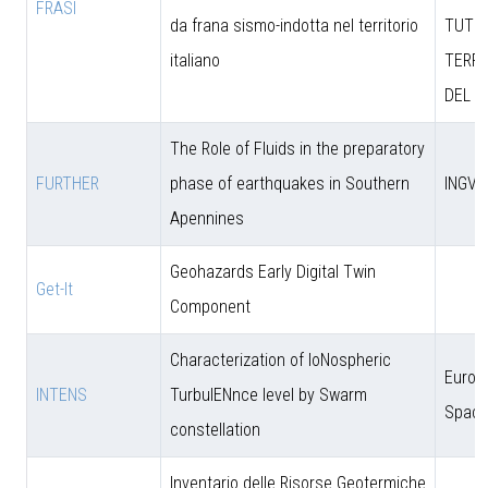
FRASI
da frana sismo-indotta nel territorio
TUTEL
italiano
TERRI
DEL M
The Role of Fluids in the preparatory
FURTHER
phase of earthquakes in Southern
INGV
Apennines
Geohazards Early Digital Twin
Get-It
Component
Characterization of IoNospheric
Europ
INTENS
TurbulENnce level by Swarm
Space
constellation
Inventario delle Risorse Geotermiche