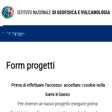
Progetti
Progetti Dipartimentali
Ambiente
Amused
Macmap
Tropomag
Terremoti
Further
Muse
Vulcani
First
Impact
Love-cf
Uno
Form progetti
Prima di effettuare l'accesso accettare i cookie nella
barra in basso
Per inserire un nuovo progetto eseguire prima