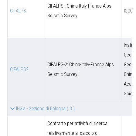
CIFALPS-: China-Italy-France Alps
CIFALPS
IGGCA
Seismic Survey
Instit
Geolo
CIFALPS-2: China-Italy-France Alps
Geoph
CIFALPS2
Seismic Survey II
Chine
Acade
Scien
INGV - Sezione di Bologna
( 3 )
Contratto per attività di ricerca
relativamente al calcolo di