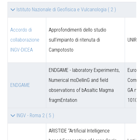
Istituto Nazionale di Geofisica e Vulcanologia
( 2 )
Accordo di
Approfondimenti dello studio
collaborazione
sull'impianto di ritenuta di
UNIRM
INGV-DICEA
Campotosto
ENDGAME - laboratory Experiments,
Europ
Numerical moDellinG and field
Commi
ENDGAME
observations of bAsaltic Magma
GA n.
fragmEntation
10102
INGV - Roma 2
( 5 )
ARISTIDE “Artificial Intelligence