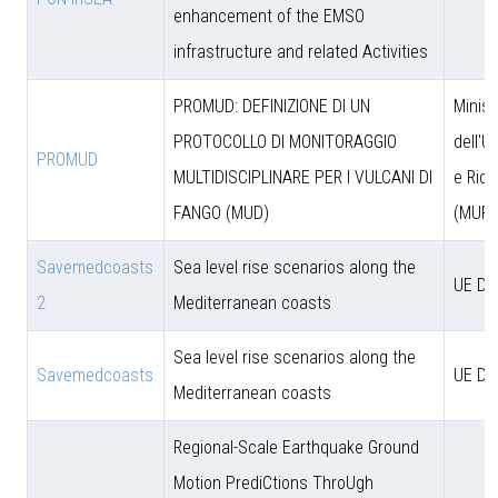
enhancement of the EMSO
infrastructure and related Activities
PROMUD: DEFINIZIONE DI UN
Minist
PROTOCOLLO DI MONITORAGGIO
dell'U
PROMUD
MULTIDISCIPLINARE PER I VULCANI DI
e Rice
FANGO (MUD)
(MUR)
Savemedcoasts
Sea level rise scenarios along the
UE D
2
Mediterranean coasts
Sea level rise scenarios along the
Savemedcoasts
UE D
Mediterranean coasts
Regional-Scale Earthquake Ground
Motion PrediCtions ThroUgh