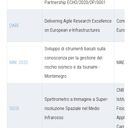
Partnership ECHO/2020/OP/0001
Delivering Agile Research Excellence
Comun
DARE
on European e-Infrastructures
Europ
Sviluppo di strumenti basati sulla
conoscenza per la gestione del
MAE 2020
MAE
rischio sismico e da tsunami -
Montenegro
CNR - 
Spettrometro a Immagine a Super-
Istitut
SISSI
risoluzione Spaziale nel Medio
Fisica
Infrarosso
Applic
Carrar