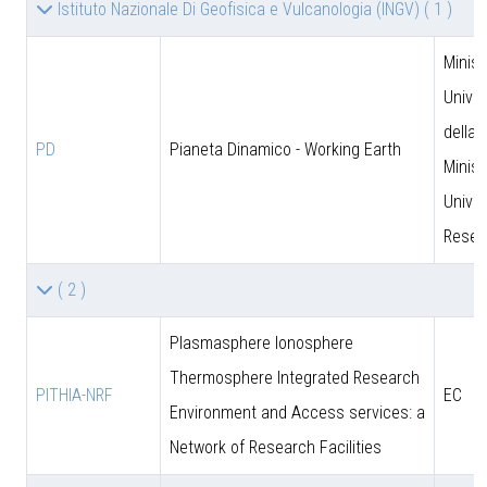
Istituto Nazionale Di Geofisica e Vulcanologia (INGV)
( 1 )
Minist
Univer
della 
PD
Pianeta Dinamico - Working Earth
Minist
Univer
Resea
( 2 )
Plasmasphere Ionosphere
Thermosphere Integrated Research
PITHIA-NRF
EC
Environment and Access services: a
Network of Research Facilities