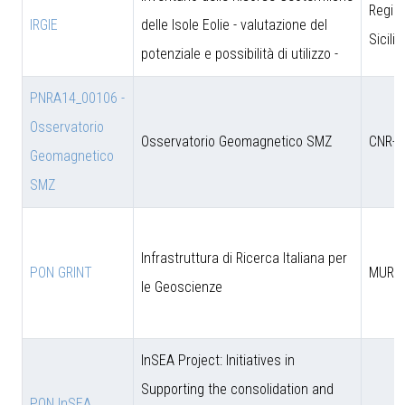
Regio
IRGIE
delle Isole Eolie - valutazione del
Sicili
potenziale e possibilità di utilizzo -
PNRA14_00106 -
Osservatorio
Osservatorio Geomagnetico SMZ
CNR-D
Geomagnetico
SMZ
Infrastruttura di Ricerca Italiana per
PON GRINT
MUR
le Geoscienze
InSEA Project: Initiatives in
Supporting the consolidation and
PON InSEA