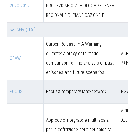
2020-2022
PROTEZIONE CIVILE DI COMPETENZA
REGIONALE DI PIANFICAZIONE E
INGV
( 16 )
Carbon Release in A Warming
cLimate: a proxy data model
MUR (
CRAWL
comparison for the analysis of past
PRIN)
episodes and future scenarios
FOCUS
FocusX temporary land-network
INGV
MINIS
Approccio integrato e multi-scala
DELL’
per la definizione della pericolosità
E DEL