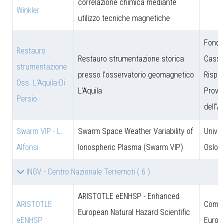
correlazione chimica mediante
Winkler
utilizzo tecniche magnetiche
Fonda
Restauro
Restauro strumentazione storica
Cassa
strumentazione
presso l'osservatorio geomagnetico
Rispar
Oss. L'Aquila-Di
L'Aquila
Provin
Persio
dell''A
Swarm VIP - L.
Swarm Space Weather Variability of
Univer
Alfonsi
Ionospheric Plasma (Swarm VIP)
Oslo
INGV - Centro Nazionale Terremoti
( 6 )
ARISTOTLE eENHSP - Enhanced
ARISTOTLE
Comun
European Natural Hazard Scientific
eENHSP
Europ