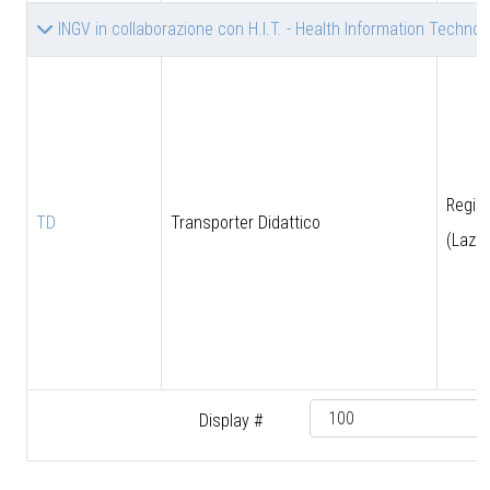
INGV in collaborazione con H.I.T. - Health Information Technolog
Regio
TD
Transporter Didattico
(Lazio
Display #