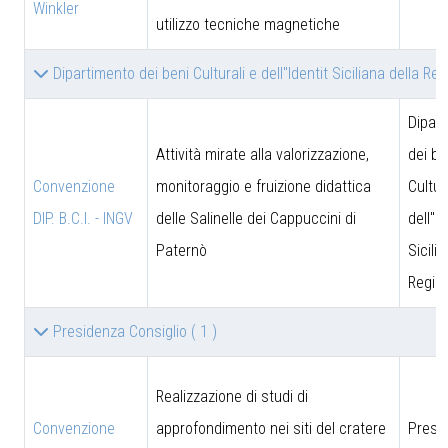
Winkler
utilizzo tecniche magnetiche
Dipartimento dei beni Culturali e dell''Identit Siciliana della Re
Dipar
Attività mirate alla valorizzazione,
dei be
Convenzione
monitoraggio e fruizione didattica
Cultur
DIP. B.C.I. - INGV
delle Salinelle dei Cappuccini di
dell''I
Paternò
Sicili
Region
Presidenza Consiglio
( 1 )
Realizzazione di studi di
Convenzione
approfondimento nei siti del cratere
Presi