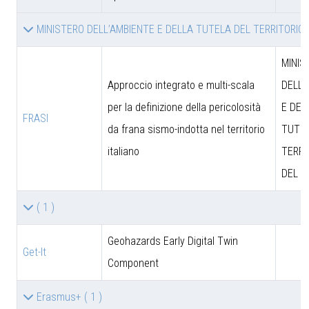
MINISTERO DELL’AMBIENTE E DELLA TUTELA DEL TERRITORIO
MINIS
Approccio integrato e multi-scala
DELL’
per la definizione della pericolosità
E DEL
FRASI
da frana sismo-indotta nel territorio
TUTEL
italiano
TERRI
DEL M
( 1 )
Geohazards Early Digital Twin
Get-It
Component
Erasmus+
( 1 )