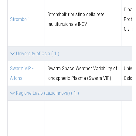
Dipar
Stromboli: ripristino della rete
Stromboli
Prote
multifunzionale INGV
Civile
University of Oslo
( 1 )
Swarm VIP - L.
Swarm Space Weather Variability of
Univer
Alfonsi
Ionospheric Plasma (Swarm VIP)
Oslo
Regione Lazio (LazioInnova)
( 1 )