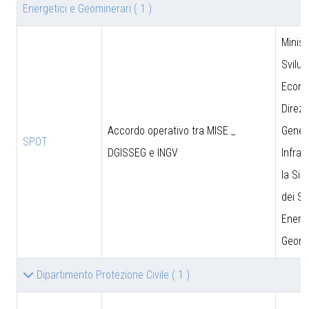
Energetici e Geominerari
( 1 )
Minist
Svilu
Econo
Direzi
Accordo operativo tra MISE _
Genera
SPOT
DGISSEG e INGV
Infras
la Sic
dei Si
Energe
Geomi
Dipartimento Protezione Civile
( 1 )