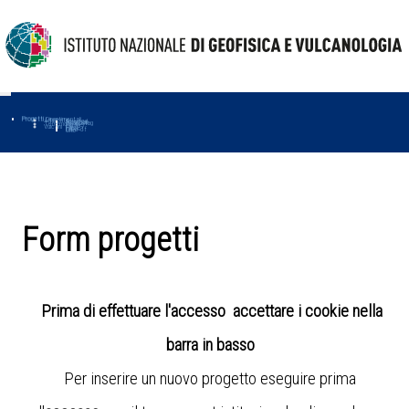
Progetti
Progetti Dipartimentali
Ambiente
Amused
Macmap
Tropomag
Terremoti
Further
Muse
Vulcani
First
Impact
Love-cf
Uno
Form progetti
Prima di effettuare l'accesso accettare i cookie nella
barra in basso
Per inserire un nuovo progetto eseguire prima