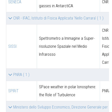
SENECA
CNR
gasses in AntarctiCA
CNR - IFAC, Istituto di Fisica Applicata 'Nello Carrara'
( 1 )
CNR - 
Spettrometro a Immagine a Super-
Istitut
SISSI
risoluzione Spaziale nel Medio
Fisica
Infrarosso
Applic
Carrar
PNRA
( 1 )
SPace weather in polar Ionosphere:
SPIRiT
PNRA
the Role of Turbulence
Ministero dello Sviluppo Economico, Direzione Generale per le 