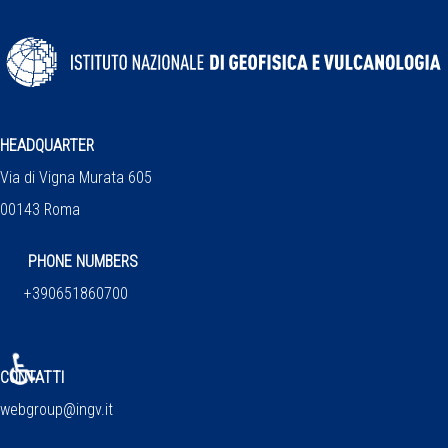
HEADQUARTER
Via di Vigna Murata 605
00143 Roma
PHONE NUMBERS
+390651860700
♿
CONTATTI
webgroup@ingv.it