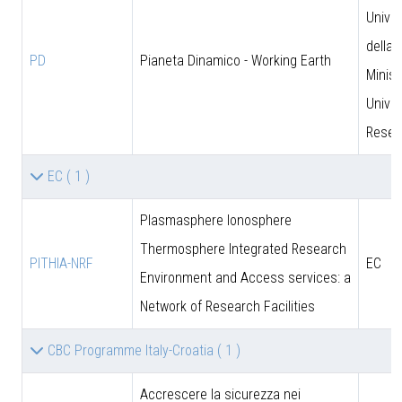
Univer
della 
PD
Pianeta Dinamico - Working Earth
Minist
Univer
Resea
EC
( 1 )
Plasmasphere Ionosphere
Thermosphere Integrated Research
PITHIA-NRF
EC
Environment and Access services: a
Network of Research Facilities
CBC Programme Italy-Croatia
( 1 )
Accrescere la sicurezza nei