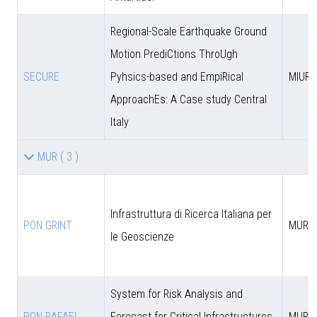
Regional-Scale Earthquake Ground
Motion PrediCtions ThroUgh
SECURE
Pyhsics-based and EmpiRical
MIUR
ApproachEs: A Case study Central
Italy
MUR
( 3 )
Infrastruttura di Ricerca Italiana per
PON GRINT
MUR
le Geoscienze
System for Risk Analysis and
PON RAFAEL
Forecast for Critical Infrastructures
MUR