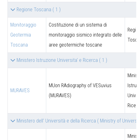
Regione Toscana
( 1 )
Monitoraggio
Costituzione di un sistema di
Regio
Geotermia
monitoraggio sismico integrato delle
Tosca
Toscana
aree geotermiche toscane
Ministero Istruzione Universita' e Ricerca
( 1 )
Minist
MUon RAdiography of VESuvius
Istruz
MURAVES
(MURAVES)
Univer
Ricer
Ministero dell' Università e della Ricerca ( Ministry of Univer
Minist