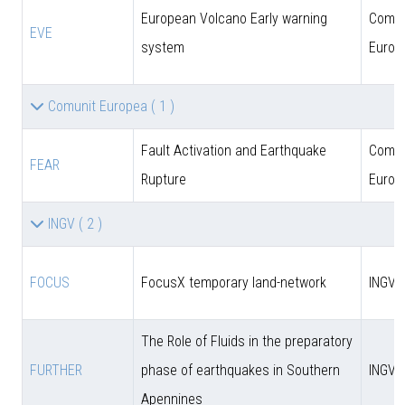
European Volcano Early warning
Comun
EVE
system
Europ
Comunit Europea
( 1 )
Fault Activation and Earthquake
Comun
FEAR
Rupture
Europ
INGV
( 2 )
FOCUS
FocusX temporary land-network
INGV
The Role of Fluids in the preparatory
FURTHER
phase of earthquakes in Southern
INGV
Apennines