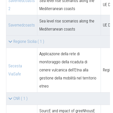
Savemedcoasts
Sea level rise scenarios along the
UE D
2
Mediterranean coasts
Sea level rise scenarios along the
Savemedcoasts
UE D
Mediterranean coasts
Regione Sicilia
( 1 )
Applicazione della rete di
monitoraggio della ricaduta di
Secesta
cenere vulcanica dell'Etna alla
Region
ViaSafe
gestione della mobilità nel territorio
etneo
CNR
( 1 )
SourcE and impact of greeNhousE