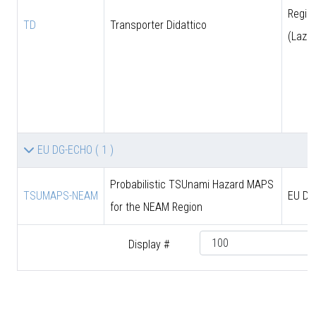
Regio
TD
Transporter Didattico
(Lazio
EU DG-ECHO
( 1 )
Probabilistic TSUnami Hazard MAPS
TSUMAPS-NEAM
EU DG
for the NEAM Region
Display #