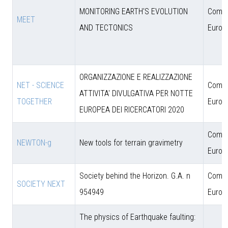
MONITORING EARTH'S EVOLUTION
Comun
MEET
AND TECTONICS
Europ
ORGANIZZAZIONE E REALIZZAZIONE
NET - SCIENCE
Comun
ATTIVITA' DIVULGATIVA PER NOTTE
TOGETHER
Europ
EUROPEA DEI RICERCATORI 2020
Comun
NEWTON-g
New tools for terrain gravimetry
Europ
Society behind the Horizon. G.A. n
Comun
SOCIETY NEXT
954949
Europ
The physics of Earthquake faulting: