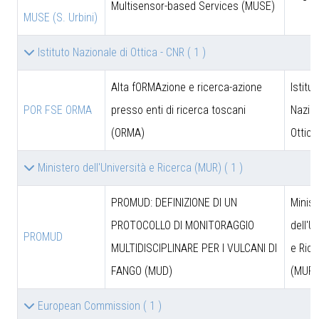
Multisensor-based Services (MUSE)
MUSE (S. Urbini)
Istituto Nazionale di Ottica - CNR
( 1 )
Alta fORMAzione e ricerca-azione
Istitut
POR FSE ORMA
presso enti di ricerca toscani
Nazion
(ORMA)
Ottica
Ministero dell'Università e Ricerca (MUR)
( 1 )
PROMUD: DEFINIZIONE DI UN
Minist
PROTOCOLLO DI MONITORAGGIO
dell'U
PROMUD
MULTIDISCIPLINARE PER I VULCANI DI
e Rice
FANGO (MUD)
(MUR)
European Commission
( 1 )