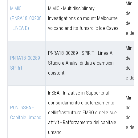
Minist
MIMIC
MIMIC - Multidisciplinary
dell'I
(PNRA18_00208
Investigations on mount Melbourne
dell'U
- LINEA E)
volcano and its fumarolic Ice Caves
e dell
Minist
PNRA18_00289 - SPIRiT - Linea A
PNRA18_00289 -
dell'I
Studio e Analisi di dati e campioni
SPIRiT
dell'U
esistenti
e dell
InSEA - Iniziative in Supporto al
Minist
consolidamento e potenziamento
PON InSEA -
dell'I
dellinfrastruttura EMSO e delle sue
Capitale Umano
dell'U
attivit - Rafforzamento del capitale
e dell
umano