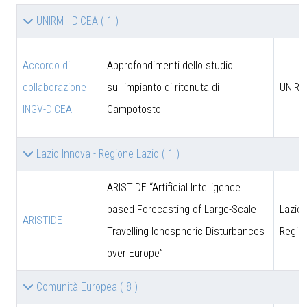
UNIRM - DICEA
( 1 )
Accordo di
Approfondimenti dello studio
collaborazione
sull'impianto di ritenuta di
UNIRM
INGV-DICEA
Campotosto
Lazio Innova - Regione Lazio
( 1 )
ARISTIDE “Artificial Intelligence
based Forecasting of Large-Scale
Lazio 
ARISTIDE
Travelling Ionospheric Disturbances
Regio
over Europe”
Comunità Europea
( 8 )