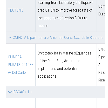
learning from laboratory earthquake
Comun
TECTONIC
prediCTiON to Improve forecasts of
Europ
the spectrum of tectoniC failure
modes
CNR-DTA Dipart. terra e Amb. del Cons. Naz. delle Ricerche
( 
CNR-D
CryptotepHra In Marine sEquences
CHIMERA -
Dipart
of the Ross Sea, Antarctica:
PNRA18_00158–
Amb. 
implications and potential
A- Del Carlo
Naz. d
applications
Ricer
IGGCAS
( 1 )