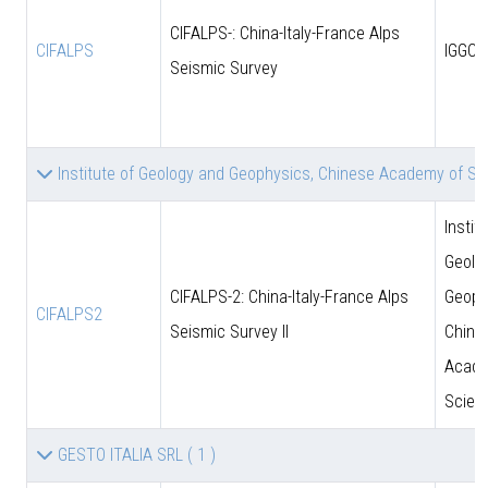
CIFALPS-: China-Italy-France Alps
CIFALPS
IGGCA
Seismic Survey
Institute of Geology and Geophysics, Chinese Academy of S
Instit
Geolo
CIFALPS-2: China-Italy-France Alps
Geoph
CIFALPS2
Seismic Survey II
Chine
Acade
Scien
GESTO ITALIA SRL
( 1 )