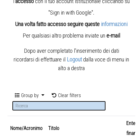
l'
accesso
con il tuo account istituzionale cliccando su
"Sign in with Google"
.
Una volta fatto accesso seguire queste
informazioni
Per qualsiasi altro problema inviate un
e-mail
Dopo aver completato l'inserimento dei dati
ricordarsi di effettuare il
Logout
dalla voce di menu in
alto a destra
Group by
Clear filters
Ente
Nome/Acronimo
Titolo
finanz