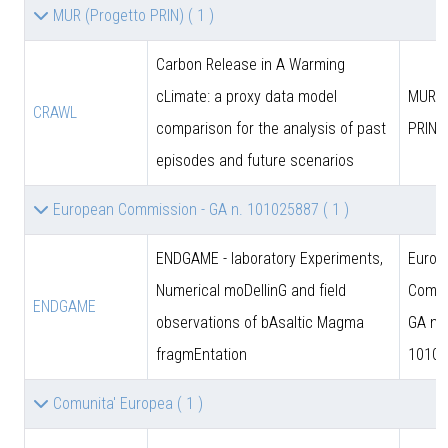
MUR (Progetto PRIN)
( 1 )
Carbon Release in A Warming
cLimate: a proxy data model
MUR (
CRAWL
comparison for the analysis of past
PRIN)
episodes and future scenarios
European Commission - GA n. 101025887
( 1 )
ENDGAME - laboratory Experiments,
Europ
Numerical moDellinG and field
Commi
ENDGAME
observations of bAsaltic Magma
GA n.
fragmEntation
10102
Comunita' Europea
( 1 )