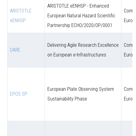
ARISTOTLE eENHSP - Enhanced
ARISTOTLE
Comun
European Natural Hazard Scientific
eENHSP
Europ
Partnership ECHO/2020/OP/0001
Delivering Agile Research Excellence
Comun
DARE
on European e-Infrastructures
Europ
European Plate Observing System
Comun
EPOS SP
Sustainability Phase
Europ