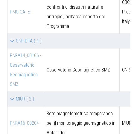
CBC
confronti di disastri naturali e
PMO-GATE
Prog
antropici, nell’area coperta dal
Italy-
Programma
CNR-DTA
( 1 )
PNRA14_00106 -
Osservatorio
Osservatorio Geomagnetico SMZ
CNR-D
Geomagnetico
SMZ
MIUR
( 2 )
Rete magnetometrica temporanea
PNRA16_00204
per il monitoraggio geomagnetico in
MIUR
Antartidei