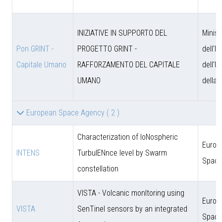
INIZIATIVE IN SUPPORTO DEL
Minist
Pon GRINT -
PROGETTO GRINT -
dell'I
Capitale Umano
RAFFORZAMENTO DEL CAPITALE
dell'U
UMANO
della 
European Space Agency
( 2 )
Characterization of IoNospheric
Europ
INTENS
TurbulENnce level by Swarm
Space
constellation
VISTA - Volcanic monItoring using
Europ
VISTA
SenTinel sensors by an integrated
Space