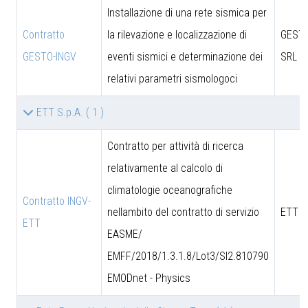
Installazione di una rete sismica per
Contratto
la rilevazione e localizzazione di
GESTO
GESTO-INGV
eventi sismici e determinazione dei
SRL
relativi parametri sismologoci
ETT S.p.A.
( 1 )
Contratto per attività di ricerca
relativamente al calcolo di
climatologie oceanografiche
Contratto INGV-
nellambito del contratto di servizio
ETT S
ETT
EASME/
EMFF/2018/1.3.1.8/Lot3/SI2.810790
EMODnet - Physics