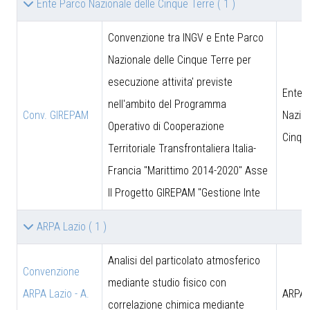
Ente Parco Nazionale delle Cinque Terre
( 1 )
Convenzione tra INGV e Ente Parco
Nazionale delle Cinque Terre per
esecuzione attivita' previste
Ente 
nell'ambito del Programma
Conv. GIREPAM
Nazion
Operativo di Cooperazione
Cinqu
Territoriale Transfrontaliera Italia-
Francia "Marittimo 2014-2020" Asse
II Progetto GIREPAM "Gestione Inte
ARPA Lazio
( 1 )
Analisi del particolato atmosferico
Convenzione
mediante studio fisico con
ARPA Lazio - A.
ARPA 
correlazione chimica mediante