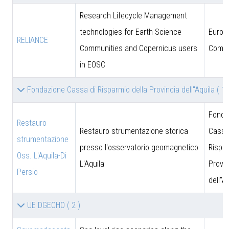
Research Lifecycle Management
technologies for Earth Science
Europ
RELIANCE
Communities and Copernicus users
Commi
in EOSC
Fondazione Cassa di Risparmio della Provincia dell''Aquila
( 1 
Fonda
Restauro
Restauro strumentazione storica
Cassa
strumentazione
presso l'osservatorio geomagnetico
Rispar
Oss. L'Aquila-Di
L'Aquila
Provin
Persio
dell''A
UE DGECHO
( 2 )