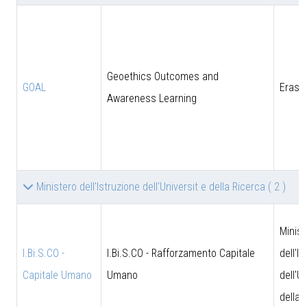
Geoethics Outcomes and
GOAL
Eras
Awareness Learning
Ministero dell'Istruzione dell'Universit e della Ricerca
( 2 )
Minist
I.Bi.S.CO -
I.Bi.S.CO - Rafforzamento Capitale
dell'I
Capitale Umano
Umano
dell'U
della 