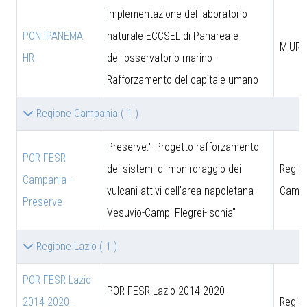
Implementazione del laboratorio
PON IPANEMA
naturale ECCSEL di Panarea e
MIUR -
HR
dell'osservatorio marino -
Rafforzamento del capitale umano
Regione Campania
( 1 )
Preserve:" Progetto rafforzamento
POR FESR
dei sistemi di moniroraggio dei
Regio
Campania -
vulcani attivi dell'area napoletana-
Campa
Preserve
Vesuvio-Campi Flegrei-Ischia"
Regione Lazio
( 1 )
POR FESR Lazio
POR FESR Lazio 2014-2020 -
2014-2020 -
Regio