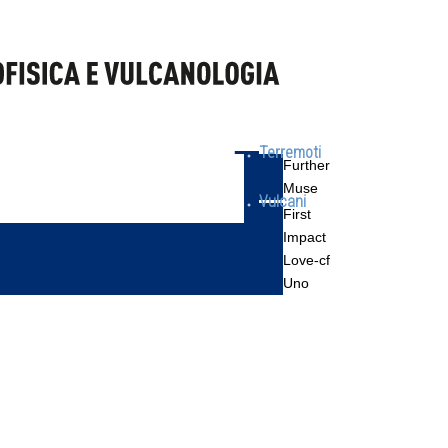
Terremoti
Further
Muse
Vulcani
First
Impact
Love-cf
Uno