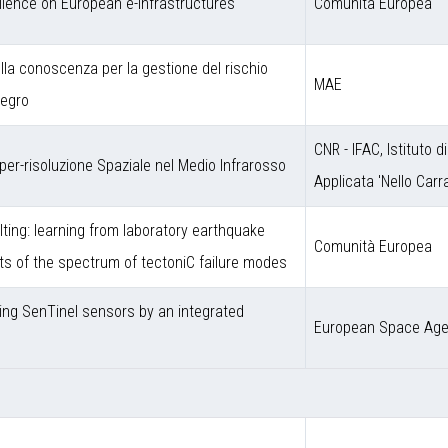
llence on European e-Infrastructures
Comunità Europea
ulla conoscenza per la gestione del rischio
MAE
negro
CNR - IFAC, Istituto d
er-risoluzione Spaziale nel Medio Infrarosso
Applicata 'Nello Carra
ting: learning from laboratory earthquake
Comunità Europea
ts of the spectrum of tectoniC failure modes
sing SenTinel sensors by an integrated
European Space Ag