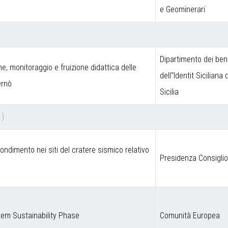
e Geominerari
Dipartimento dei beni
one, monitoraggio e fruizione didattica delle
dell''Identit Siciliana
ernò
Sicilia
 )
fondimento nei siti del cratere sismico relativo
Presidenza Consigli
em Sustainability Phase
Comunità Europea