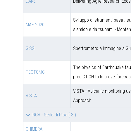
DARE
Delivering Agile Research Exce
Sviluppo di strumenti basati s
MAE 2020
sismico e da tsunami - Monte
SISSI
Spettrometro a Immagine a Sup
The physics of Earthquake faul
TECTONIC
prediCTiON to Improve forecas
VISTA - Volcanic monItoring u
VISTA
Approach
INGV - Sede di Pisa
( 3 )
CHIMERA -