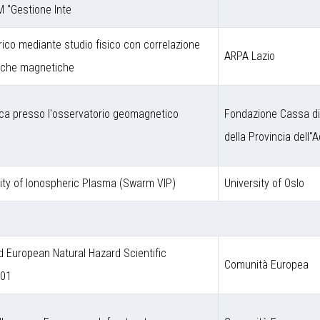
M "Gestione Inte
rico mediante studio fisico con correlazione
ARPA Lazio
niche magnetiche
ca presso l'osservatorio geomagnetico
Fondazione Cassa di
della Provincia dell''A
ity of Ionospheric Plasma (Swarm VIP)
University of Oslo
European Natural Hazard Scientific
Comunità Europea
001