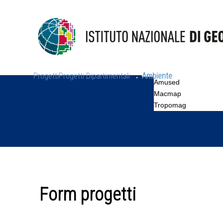
Progetti
Progetti Dipartimentali
Ambiente
Amused
Macmap
Tropomag
Form progetti