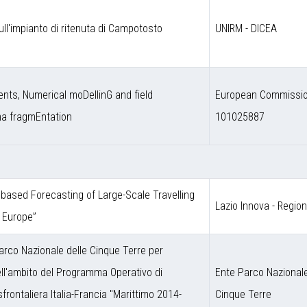
ull'impianto di ritenuta di Campotosto
UNIRM - DICEA
nts, Numerical moDellinG and field
European Commission
ma fragmEntation
101025887
ce based Forecasting of Large-Scale Travelling
Lazio Innova - Regio
 Europe”
arco Nazionale delle Cinque Terre per
nell'ambito del Programma Operativo di
Ente Parco Nazionale
frontaliera Italia-Francia "Marittimo 2014-
Cinque Terre