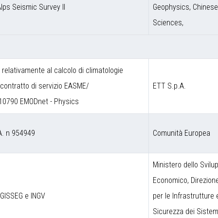
Alps Seismic Survey II
Geophysics, Chines
Sciences,
a relativamente al calcolo di climatologie
contratto di servizio EASME/
ETT S.p.A.
10790 EMODnet - Physics
A. n 954949
Comunità Europea
Ministero dello Svilu
Economico, Direzion
DGISSEG e INGV
per le Infrastrutture 
Sicurezza dei Sistem